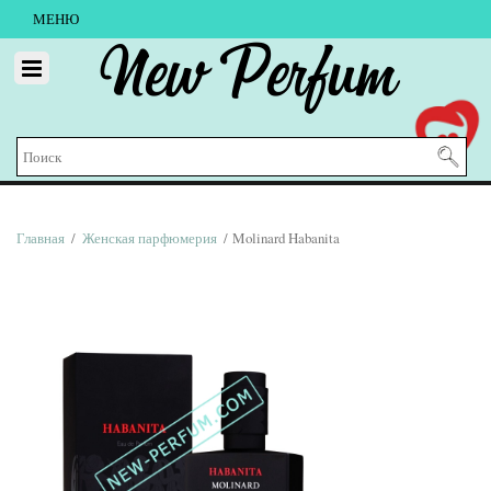
МЕНЮ
New Perfum
Главная
/
Женская парфюмерия
/ Molinard Habanita