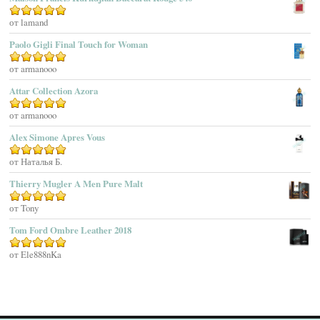
Agatha Ruiz De La Prada
Оценка
от lamand
5
из 5
Agatho Parfum
Paolo Gigli Final Touch for Woman
Agent Provocateur
Оценка
от armanooo
5
из 5
Agnes B
Agonist
Attar Collection Azora
Ahjaar
Оценка
от armanooo
5
из 5
Aigner
Alex Simone Apres Vous
Aj Arabia (Widian)
Ajmal
Оценка
от Наталья Б.
5
из 5
Akaro Exclusive
Thierry Mugler A Men Pure Malt
Akro
Оценка
от Tony
5
из 5
Al Hamatt
Tom Ford Ombre Leather 2018
Al Haramain
Al-Jazeera
Оценка
от Ele888nKa
5
из 5
Alaïa Paris
Alain Delon
Alessandro Dell Acqua
Alex Simone