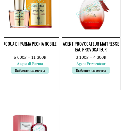
ACQUA DI PARMA PEONIA NOBILE
AGENT PROVOCATEUR MAITRESSE
EAU PROVOCATEUR
5 600
Р
–
11 300
Р
3 100
Р
–
4 300
Р
Диапазон
Диапазон
УБ.
УБ.
УБ.
УБ.
Acqua di Parma
Agent Provocateur
цен:
цен:
5
3
Выберите параметры
Выберите параметры
600руб.
100руб.
–
–
Этот
Этот
11
4
товар
товар
300руб.
300руб.
имеет
имеет
несколько
несколько
вариаций.
вариаций.
Опции
Опции
можно
можно
выбрать
выбрать
на
на
странице
странице