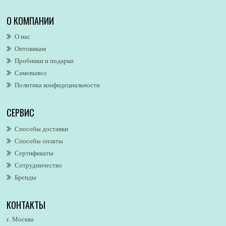
Alexa Lixfeld
О КОМПАНИИ
Alexander McQueen
О нас
Alexandre. J
Оптовикам
Alford & Hoff
Пробники и подарки
Alfred Dunhill
Самовывоз
Alfred Ritchy
Политика конфидециальности
Alfred Sung
Alghabra Parfums
СЕРВИС
AllSaints
Alsayad
Способы доставки
Altaia
Способы оплаты
Alvarez Gomez
Сертификаты
Alviero Martini
Сотрудничество
Бренды
Alyson Oldoini
Alyssa Ashley
КОНТАКТЫ
American Eagle
Amirius
г. Москва