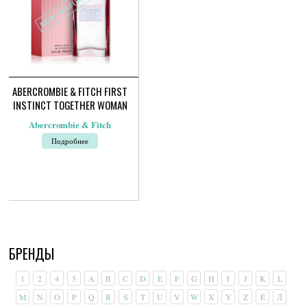
товара.
товара.
ABERCROMBIE & FITCH FIRST
INSTINCT TOGETHER WOMAN
Abercrombie & Fitch
Подробнее
БРЕНДЫ
1
2
4
5
A
B
C
D
E
F
G
H
I
J
K
L
M
N
O
P
Q
R
S
T
U
V
W
X
Y
Z
É
Л