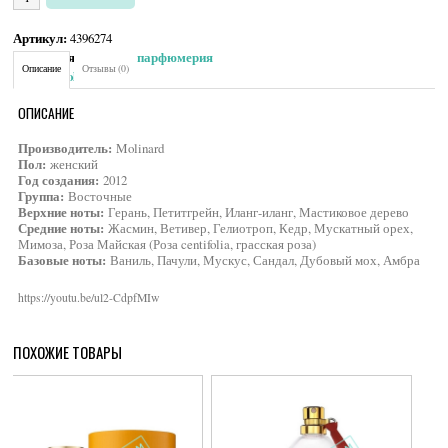
Артикул:
4396274
Категория:
Женская парфюмерия
Описание
Отзывы (0)
Brand:
Molinard
ОПИСАНИЕ
Производитель:
Molinard
Пол:
женский
Год создания:
2012
Группа:
Восточные
Верхние ноты:
Герань, Петитгрейн, Иланг-иланг, Мастиковое дерево
Средние ноты:
Жасмин, Ветивер, Гелиотроп, Кедр, Мускатный орех,
Мимоза, Роза Майская (Роза centifolia, грасская роза)
Базовые ноты:
Ваниль, Пачули, Мускус, Сандал, Дубовый мох, Амбра
https://youtu.be/ul2-CdpfMIw
ПОХОЖИЕ ТОВАРЫ