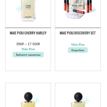
MAIE PIOU CHERRY HARLEY
MAIE PIOU DISCOVERY SET
390
Р
–
17 500
Р
Maie Piou
Диапазон
УБ.
УБ.
Maie Piou
Подробнее
цен:
390руб.
Выберите параметры
–
Этот
17
500руб.
товар
имеет
несколько
вариаций.
Опции
можно
выбрать
на
странице
товара.