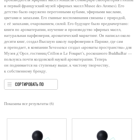
и первый французский музей эфирных масел Musee des Aromes). Его
детство было окружено перегонными кубами, эфирными маслами,
цветами и запахами. Его главные воспоминания связаны с природой,
с её запахами, очарованием, силой. Его будущее было предначертано:
книги по ароматерапии, изучение и производство эфирных масел,
натуральная парфюмерия, ароматический маркетинг. Он написал около
десяти книг, создал Высшую школу парфюмерии в Париже, где сам
и преподает, в компании Sevessence создал «ароматы пространства» для
Музея д`Орсе, гостиниц Crillon и Le Fouquet’s, роскошного BuddhaBar —
пользуясь почти колдовской наукой ароматерапии. Теперь
он поднимается на ступеньку выше, к чистому творчеству,
к собственному бренду.
СОРТИРОВАТЬ ПО
Показаны все результаты (6)