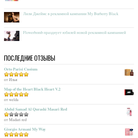
Accendis
Acqua Delle Langhe
Лили Джеймс в рекламной кампании My Burberry Black
Acqua Dell’Elba
Acqua Di Genova
Flowerbomb празднует юбилей новой рекламной кампанией
Acqua Di Monaco
Acqua Di Parma
Acqua Di Portofino
ПОСЛЕДНИЕ ОТЗЫВЫ
Acqua Di Sardegna
Acqua Di Stresa
Orto Parisi Cuoium
Adam Levine
Оценка
от Илья
5
из 5
Adamo Parfum
Adidas
Map of the Heart Black Heart V.2
Adolfo Dominguez
Оценка
от welda
5
из 5
Adrienne Vittadini
Abdul Samad Al Qurashi Masari Red
Aedes De Venustas
Aerin Lauder
Оценка
от Madari red
1
Aēsop
Giorgio Armani My Way
из
Aether
5