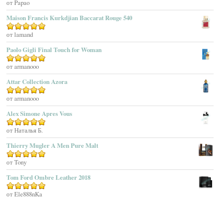
Оценка
от Papao
5
из 5
Affinessence
Maison Francis Kurkdjian Baccarat Rouge 540
Afnan Perfumes
Agatha Ruiz De La Prada
Оценка
от lamand
5
из 5
Agatho Parfum
Paolo Gigli Final Touch for Woman
Agent Provocateur
Оценка
от armanooo
5
из 5
Agnes B
Agonist
Attar Collection Azora
Ahjaar
Оценка
от armanooo
5
из 5
Aigner
Alex Simone Apres Vous
Aj Arabia (Widian)
Ajmal
Оценка
от Наталья Б.
5
из 5
Akaro Exclusive
Thierry Mugler A Men Pure Malt
Akro
Оценка
от Tony
5
из 5
Al Hamatt
Tom Ford Ombre Leather 2018
Al Haramain
Al-Jazeera
Оценка
от Ele888nKa
5
из 5
Alaïa Paris
Alain Delon