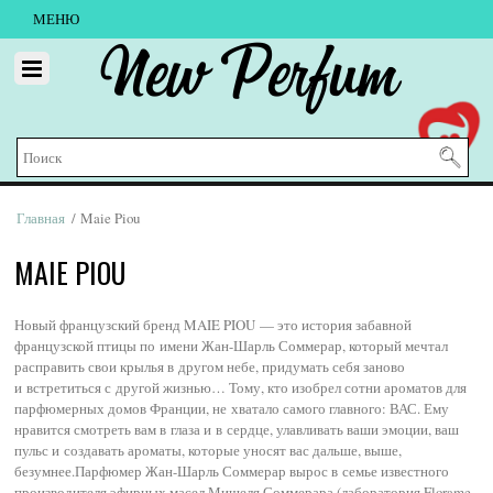
МЕНЮ
New Perfum
Главная
/ Maie Piou
MAIE PIOU
Новый французский бренд MAIE PIOU — это история забавной
французской птицы по имени Жан-Шарль Соммерар, который мечтал
расправить свои крылья в другом небе, придумать себя заново
и встретиться с другой жизнью… Тому, кто изобрел сотни ароматов для
парфюмерных домов Франции, не хватало самого главного: ВАС. Ему
нравится смотреть вам в глаза и в сердце, улавливать ваши эмоции, ваш
пульс и создавать ароматы, которые уносят вас дальше, выше,
безумнее.Парфюмер Жан-Шарль Соммерар вырос в семье известного
производителя эфирных масел Мишеля Соммерара (лаборатория Florame