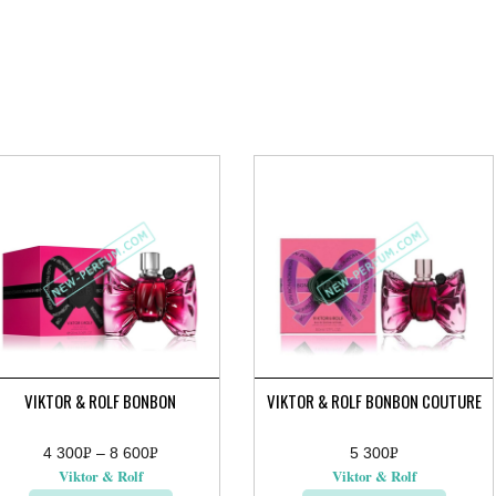
VIKTOR & ROLF BONBON
VIKTOR & ROLF BONBON COUTURE
4 300
Р
–
8 600
Р
5 300
Р
апазон
УБ.
УБ.
УБ.
Viktor & Rolf
Viktor & Rolf
н: