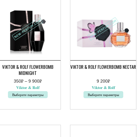
ции
Опции
жно
можно
брать
выбрать
на
ранице
странице
ара.
товара.
VIKTOR & ROLF FLOWERBOMB
VIKTOR & ROLF FLOWERBOMB NECTAR
MIDNIGHT
350
Р
–
9 900
Р
9 200
Р
апазон
УБ.
УБ.
УБ.
Viktor & Rolf
Viktor & Rolf
н:
0руб.
Выберите параметры
Выберите параметры
от
Этот
0руб.
вар
товар
еет
имеет
сколько
несколько
риаций.
вариаций.
ции
Опции
жно
можно