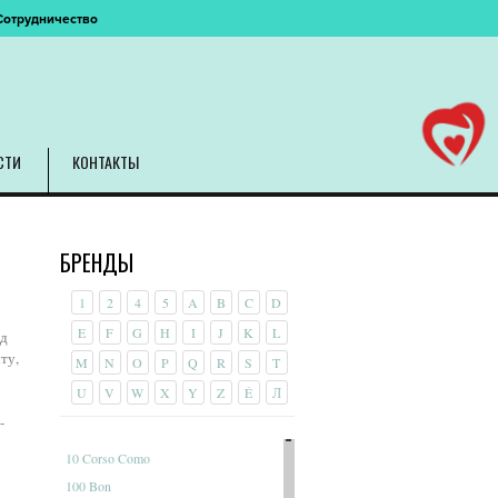
Сотрудничество
СТИ
КОНТАКТЫ
БРЕНДЫ
1
2
4
5
A
B
C
D
E
F
G
H
I
J
K
L
нд
ту,
M
N
O
P
Q
R
S
T
U
V
W
X
Y
Z
É
Л
-
10 Corso Como
100 Bon