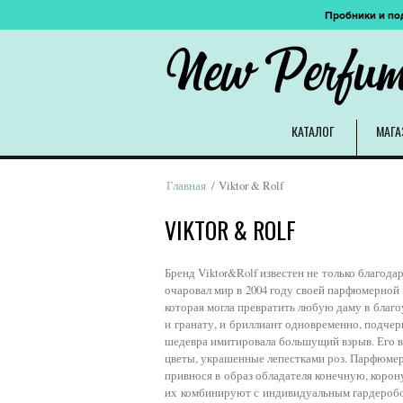
Пробники и по
New Perfu
КАТАЛОГ
МАГА
Главная
/ Viktor & Rolf
VIKTOR & ROLF
Бренд Viktor&Rolf известен не только благод
очаровал мир в 2004 году своей парфюмерной
которая могла превратить любую даму в благ
и гранату, и бриллиант одновременно, подчер
шедевра имитировала большущий взрыв. Его в
цветы, украшенные лепестками роз. Парфюмери
привнося в образ обладателя конечную, коро
их комбинируют с индивидуальным гардеробо