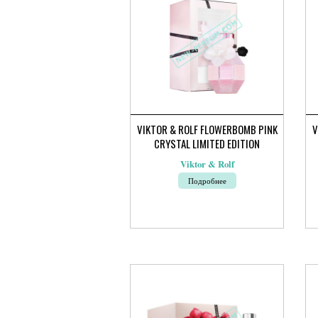
выбрать
вы
на
на
странице
ст
товара.
тов
VIKTOR & ROLF FLOWERBOMB PINK
V
CRYSTAL LIMITED EDITION
Viktor & Rolf
Подробнее