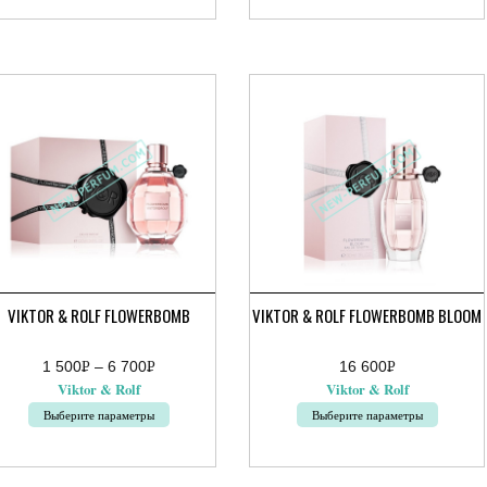
вар
товар
еет
имеет
сколько
несколько
риаций.
вариаций.
ции
Опции
жно
можно
брать
выбрать
на
ранице
странице
ара.
товара.
VIKTOR & ROLF FLOWERBOMB
VIKTOR & ROLF FLOWERBOMB BLOOM
1 500
Р
–
6 700
Р
16 600
Р
апазон
УБ.
УБ.
УБ.
Viktor & Rolf
Viktor & Rolf
н:
Выберите параметры
Выберите параметры
0руб.
от
Этот
вар
товар
0руб.
еет
имеет