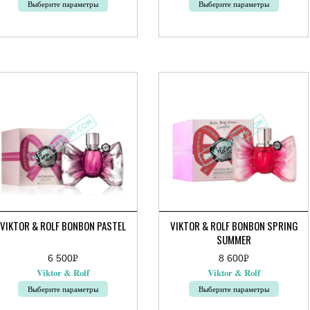
Выберите параметры
Выберите параметры
0руб.
от
Этот
вар
товар
0руб.
еет
имеет
сколько
несколько
риаций.
вариаций.
ции
Опции
жно
можно
брать
выбрать
на
ранице
странице
ара.
товара.
VIKTOR & ROLF BONBON PASTEL
VIKTOR & ROLF BONBON SPRING
SUMMER
6 500
Р
8 600
Р
УБ.
УБ.
Viktor & Rolf
Viktor & Rolf
Выберите параметры
Выберите параметры
от
Этот