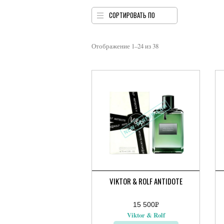
СОРТИРОВАТЬ ПО
Отображение 1–24 из 38
VIKTOR & ROLF ANTIDOTE
15 500
Р
Ди
УБ.
Viktor & Rolf
це