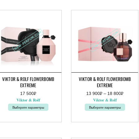
сколько
несколько
риаций.
вариаций.
ции
Опции
жно
можно
брать
выбрать
на
ранице
странице
ара.
товара.
VIKTOR & ROLF FLOWERBOMB
VIKTOR & ROLF FLOWERBOMB
EXTREME
EXTREME
17 500
Р
13 900
Р
–
18 800
Р
Диапазон
УБ.
УБ.
УБ.
Viktor & Rolf
Viktor & Rolf
цен:
13
Выберите параметры
Выберите параметры
900руб.
от
Этот
–
18
вар
товар
800руб.
еет
имеет
сколько
несколько
риаций.
вариаций.