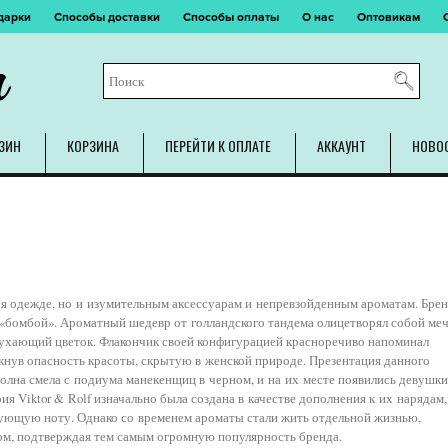
дарки
Способы доставки
Способы оплаты
О нас
Оптовикам
m
ЗИН
КОРЗИНА
ПЕРЕЙТИ К ОПЛАТЕ
АККАУНТ
НОВО
аря одежде, но и изумительным аксессуарам и непревзойденным ароматам. Бре
 «бомбой». Ароматный шедевр от голландского тандема олицетворял собой меч
оухающий цветок. Флакончик своей конфигурацией красноречиво напоминал
кнув опасность красоты, скрытую в женской природе. Презентация данного
олна смела с подиума манекенщиц в черном, и на их месте появились девушки
я Viktor & Rolf изначально была создана в качестве дополнения к их нарядам,
нующую ноту. Однако со временем ароматы стали жить отдельной жизнью,
м, подтверждая тем самым огромную популярность бренда.