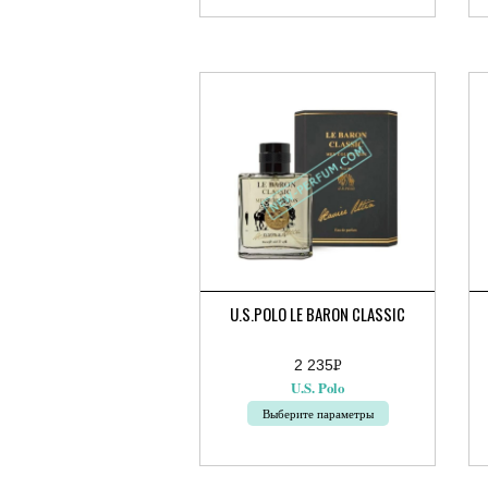
товар
то
имеет
им
несколько
не
вариаций.
ва
Опции
Оп
можно
мо
выбрать
вы
на
на
странице
ст
товара.
тов
U.S.POLO LE BARON CLASSIC
2 235
Р
УБ.
U.S. Polo
Выберите параметры
Этот
Эт
товар
то
имеет
им