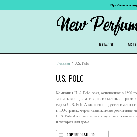
Пробники и по
New Perfu
КАТАЛОГ
МАГА
Главная
/ U.S. Polo
U.S. POLO
Компания U. S. Polo Assn, основанная в 1890
захватывающие матчи, великолепные игроки и
марка U. S. Polo Assn. ассоциируется именно 
в 100 странах через независимые розничные м
U. S. Polo Assn. воплощен в мужской, женской
и товаров для дома.
СОРТИРОВАТЬ ПО