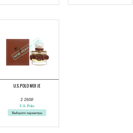
вар
товар
еет
имеет
сколько
несколько
риаций.
вариаций.
ции
Опции
жно
можно
брать
выбрать
на
ранице
странице
ара.
товара.
U.S.POLO MOI JE
2 260
Р
УБ.
U.S. Polo
Выберите параметры
от
вар
еет