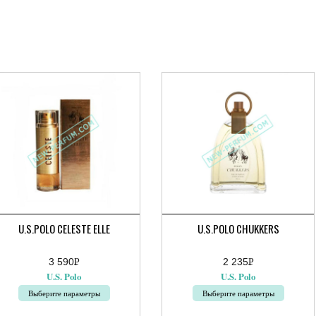
U.S.POLO CELESTE ELLE
U.S.POLO CHUKKERS
3 590
Р
2 235
Р
УБ.
УБ.
U.S. Polo
U.S. Polo
Выберите параметры
Выберите параметры
от
Этот