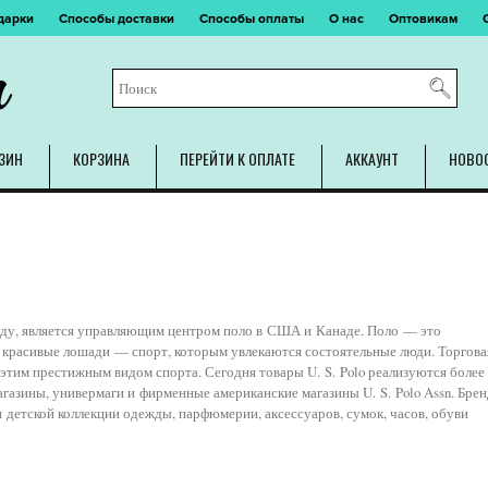
дарки
Способы доставки
Способы оплаты
О нас
Оптовикам
m
ЗИН
КОРЗИНА
ПЕРЕЙТИ К ОПЛАТЕ
АККАУНТ
НОВО
 году, является управляющим центром поло в США и Канаде. Поло — это
 красивые лошади — спорт, которым увлекаются состоятельные люди. Торгова
с этим престижным видом спорта. Сегодня товары U. S. Polo реализуются более
агазины, универмаги и фирменные американские магазины U. S. Polo Assn. Брен
 и детской коллекции одежды, парфюмерии, аксессуаров, сумок, часов, обуви