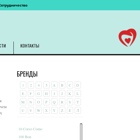
Сотрудничество
СТИ
КОНТАКТЫ
БРЕНДЫ
1
2
4
5
A
B
C
D
E
F
G
H
I
J
K
L
я
M
N
O
P
Q
R
S
T
 чем
U
V
W
X
Y
Z
É
Л
д
10 Corso Como
100 Bon