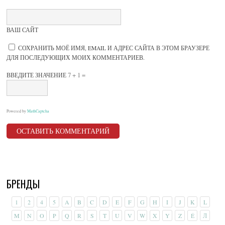
ВАШ САЙТ
СОХРАНИТЬ МОЁ ИМЯ, EMAIL И АДРЕС САЙТА В ЭТОМ БРАУЗЕРЕ
ДЛЯ ПОСЛЕДУЮЩИХ МОИХ КОММЕНТАРИЕВ.
7 + 1 =
ВВЕДИТЕ ЗНАЧЕНИЕ
Powered by
MathCaptcha
БРЕНДЫ
1
2
4
5
A
B
C
D
E
F
G
H
I
J
K
L
M
N
O
P
Q
R
S
T
U
V
W
X
Y
Z
É
Л