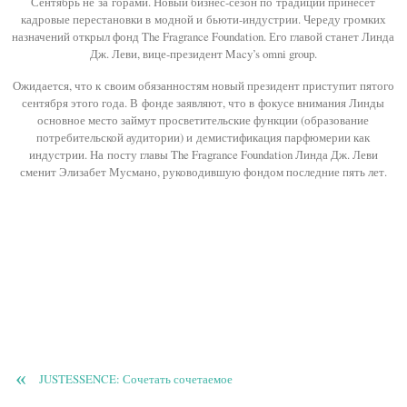
Сентябрь не за горами. Новый бизнес-сезон по традиции принесет
кадровые перестановки в модной и бьюти-индустрии. Череду громких
назначений открыл фонд The Fragrance Foundation. Его главой станет Линда
Дж. Леви, вице-президент Macy’s omni group.
Ожидается, что к своим обязанностям новый президент приступит пятого
сентября этого года. В фонде заявляют, что в фокусе внимания Линды
основное место займут просветительские функции (образование
потребительской аудитории) и демистификация парфюмерии как
индустрии. На посту главы The Fragrance Foundation Линда Дж. Леви
сменит Элизабет Мусмано, руководившую фондом последние пять лет.
«
JUSTESSENCE: Сочетать сочетаемое