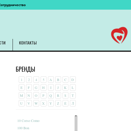
Сотрудничество
СТИ
КОНТАКТЫ
БРЕНДЫ
1
2
4
5
A
B
C
D
E
F
G
H
I
J
K
L
M
N
O
P
Q
R
S
T
U
V
W
X
Y
Z
É
Л
10 Corso Como
100 Bon