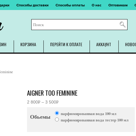
дарки
Способы доставки
Способы оплаты
О нас
Оптовикам
m
ЗИН
КОРЗИНА
ПЕРЕЙТИ К ОПЛАТЕ
АККАУНТ
НОВО
Feminine
AIGNER TOO FEMININE
2 800
Р
–
3 500
Р
Диапазон
УБ.
УБ.
цен:
парфюмированная вода 100 мл
2
Обьемы
800руб.
парфюмированная вода тестер 100 мл
–
3
500руб.