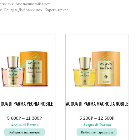
агнолия, Апельсиновый цвет
с, Сандал, Дубовый мох, Корень ириса
QUA DI PARMA PEONIA NOBILE
ACQUA DI PARMA MAGNOLIA NOBILE
5 600
Р
–
11 300
Р
5 200
Р
–
12 500
Р
апазон
Диапазон
УБ.
УБ.
УБ.
УБ.
Acqua di Parma
Acqua di Parma
:
цен:
5
Выберите параметры
Выберите параметры
руб.
200руб.
–