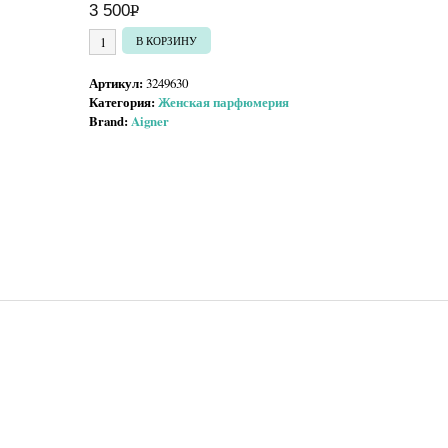
3 500
Р
УБ.
Количество товара Aigner Too Feminine
В КОРЗИНУ
Артикул:
3249630
Категория:
Женская парфюмерия
Brand:
Aigner