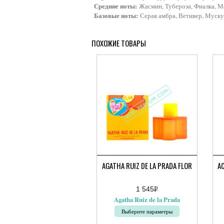
Средние ноты:
Жасмин, Тубероза, Фиалка, М
Базовые ноты:
Серая амбра, Ветивер, Муску
ПОХОЖИЕ ТОВАРЫ
AGATHA RUIZ DE LA PRADA FLOR
AC
1 545
Р
Ди
УБ.
Agatha Ruiz de la Prada
цен
5
Выберите параметры
600
–