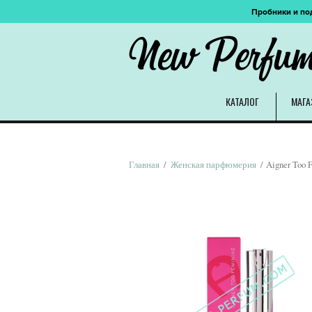
Пробники и по
New Perfu
КАТАЛОГ
МАГА
Главная
/
Женская парфюмерия
/ Aigner Too 