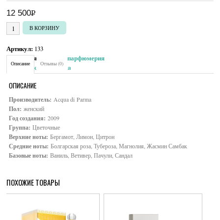
12 500
Р
УБ.
Количество товара Acqua di Parma Magnolia Nobile
В КОРЗИНУ
Артикул:
133
Категория:
Женская парфюмерия
Описание
Отзывы (0)
Brand:
Acqua di Parma
ОПИСАНИЕ
Производитель:
Acqua di Parma
Пол:
женский
Год создания:
2009
Группа:
Цветочные
Верхние ноты:
Бергамот, Лимон, Цитрон
Средние ноты:
Болгарская роза, Тубероза, Магнолия, Жасмин Самбак
Базовые ноты:
Ваниль, Ветивер, Пачули, Сандал
ПОХОЖИЕ ТОВАРЫ