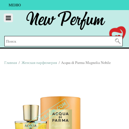
МЕНЮ
New Perfum
Главная
/
Женская парфюмерия
/ Acqua di Parma Magnolia Nobile