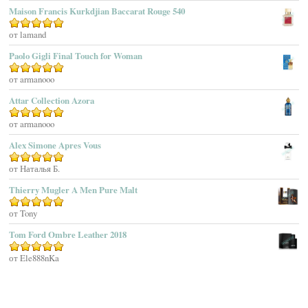
Maison Francis Kurkdjian Baccarat Rouge 540
Afnan Perfumes
Agatha Ruiz De La Prada
Оценка
от lamand
5
из 5
Agatho Parfum
Paolo Gigli Final Touch for Woman
Agent Provocateur
Оценка
от armanooo
5
из 5
Agnes B
Agonist
Attar Collection Azora
Ahjaar
Оценка
от armanooo
5
из 5
Aigner
Alex Simone Apres Vous
Aj Arabia (Widian)
Ajmal
Оценка
от Наталья Б.
5
из 5
Akaro Exclusive
Thierry Mugler A Men Pure Malt
Akro
Оценка
от Tony
5
из 5
Al Hamatt
Tom Ford Ombre Leather 2018
Al Haramain
Al-Jazeera
Оценка
от Ele888nKa
5
из 5
Alaïa Paris
Alain Delon
Alessandro Dell Acqua