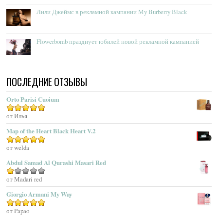
Acqua Delle Langhe
Лили Джеймс в рекламной кампании My Burberry Black
Acqua Dell’Elba
Acqua Di Genova
Flowerbomb празднует юбилей новой рекламной кампанией
Acqua Di Monaco
Acqua Di Parma
Acqua Di Portofino
ПОСЛЕДНИЕ ОТЗЫВЫ
Acqua Di Sardegna
Acqua Di Stresa
Orto Parisi Cuoium
Adam Levine
Оценка
от Илья
5
из 5
Adamo Parfum
Adidas
Map of the Heart Black Heart V.2
Adolfo Dominguez
Оценка
от welda
5
из 5
Adrienne Vittadini
Abdul Samad Al Qurashi Masari Red
Aedes De Venustas
Aerin Lauder
Оценка
от Madari red
1
Aēsop
Giorgio Armani My Way
из
Aether
5
Оценка
от Papao
5
из 5
Affinessence