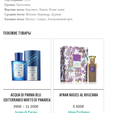
Группа:
Цветочные
Верхние ноты:
Бергамот, Лимон, Иланг-иланг
Средние ноты:
Жасмин, Кориандр, Дурман
Базовые ноты:
Мускус, Сандал, Апельсиновый цвет
ПОХОЖИЕ ТОВАРЫ
ACQUA DI PARMA BLU
AFNAN NASEEJ AL KHUZAMA
MEDITERRANEO MIRTO DI PANAREA
390
Р
–
11 200
Р
5 600
Р
Диапазон
УБ.
УБ.
УБ.
Acqua di Parma
Afnan Perfumes