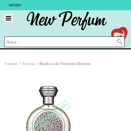
МЕНЮ
New Perfum
Главная
/
Унисекс
/ Boadicea the Victorious Delirious