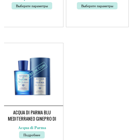
цен:
390руб.
Выберите параметры
Выберите параметры
–
11
Этот
Этот
200руб.
товар
товар
имеет
имеет
несколько
несколько
вариаций.
вариаций.
Опции
Опции
можно
можно
выбрать
выбрать
на
на
странице
странице
товара.
товара.
ACQUA DI PARMA BLU
MEDITERRANEO GINEPRO DI
SARDEGNA
Acqua di Parma
Подробнее