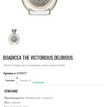
BOADICEA THE VICTORIOUS DELIRIOUS
Этого товара нет в наличии, заказ недоступен.
Артикул:
0704077
Категория:
Унисекс
Описание
Отзывы (0)
Brand:
Boadicea the Victorious
ОПИСАНИЕ
Производитель:
Boadicea the Victorious
Пол:
унисекс
Год создания:
2010