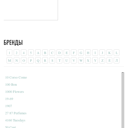
БРЕНДЫ
1
2
4
5
A
B
C
D
E
F
G
H
I
J
K
L
M
N
O
P
Q
R
S
T
U
V
W
X
Y
Z
É
Л
10 Corso Como
100 Bon
1000 Flowers
19-69
1907
27 87 Perfumes
4160 Tuesdays
50 Cent