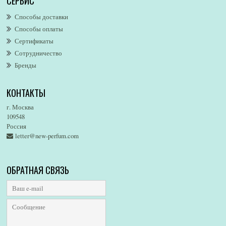
СЕРВИС
AllSaints
Alsayad
Способы доставки
Altaia
Способы оплаты
Alvarez Gomez
Сертификаты
Alviero Martini
Сотрудничество
Бренды
Alyson Oldoini
Alyssa Ashley
КОНТАКТЫ
American Eagle
Amirius
г. Москва
Amore Segreto
109548
Россия
Amorino
letter@new-perfum.com
Amouage
Amouroud
Amzan
ОБРАТНАЯ СВЯЗЬ
Anat Fritz
Andre D`Archer
Andrea Maack
Andree Putman