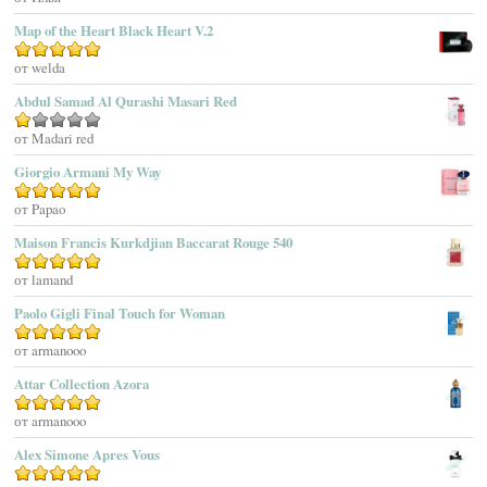
Adidas
Map of the Heart Black Heart V.2
Adolfo Dominguez
Оценка
от welda
5
из 5
Adrienne Vittadini
Abdul Samad Al Qurashi Masari Red
Aedes De Venustas
Aerin Lauder
Оценка
от Madari red
1
Aēsop
Giorgio Armani My Way
из
Aether
5
Оценка
от Papao
5
из 5
Affinessence
Maison Francis Kurkdjian Baccarat Rouge 540
Afnan Perfumes
Agatha Ruiz De La Prada
Оценка
от lamand
5
из 5
Agatho Parfum
Paolo Gigli Final Touch for Woman
Agent Provocateur
Оценка
от armanooo
5
из 5
Agnes B
Agonist
Attar Collection Azora
Ahjaar
Оценка
от armanooo
5
из 5
Aigner
Alex Simone Apres Vous
Aj Arabia (Widian)