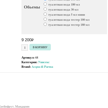
туалетная вода 180 мл
Обьемы
туалетная вода 30 мл
туалетная вода 5 мл мини
туалетная вода тестер 100 мл
туалетная вода тестер 180 мл
9 200
Р
УБ.
Количество товара Acqua di Parma Blu Mediterraneo Arancia di Ca
В КОРЗИНУ
Артикул:
68
Категория:
Унисекс
Brand:
Acqua di Parma
 Грейпфрут, Мандарин