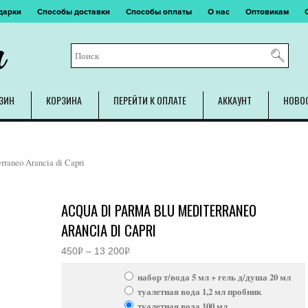
дарки
Способы доставки
Способы оплаты
О нас
Оптовикам
m
ЗИН
КОРЗИНА
ПЕРЕЙТИ К ОПЛАТЕ
АККАУНТ
НОВО
rraneo Arancia di Capri
ACQUA DI PARMA BLU MEDITERRANEO
ARANCIA DI CAPRI
450
Р
–
13 200
Р
Диапазон
УБ.
УБ.
цен:
набор т/вода 5 мл + гель д/душа 20 мл
450руб.
–
туалетная вода 1,2 мл пробник
13
туалетная вода 100 мл
200руб.