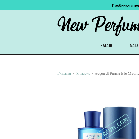
Пробники и по
New Perfu
КАТАЛОГ
МАГА
Главная
/
Унисекс
/ Acqua di Parma Blu Medite