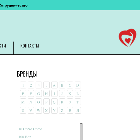
Сотрудничество
СТИ
КОНТАКТЫ
БРЕНДЫ
1
2
4
5
A
B
C
D
E
F
G
H
I
J
K
L
M
N
O
P
Q
R
S
T
U
V
W
X
Y
Z
É
Л
10 Corso Como
100 Bon