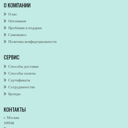
Alexa Lixfeld
О КОМПАНИИ
Alexander McQueen
О нас
Alexandre. J
Оптовикам
Alford & Hoff
Пробники и подарки
Alfred Dunhill
Самовывоз
Alfred Ritchy
Политика конфидециальности
Alfred Sung
Alghabra Parfums
СЕРВИС
AllSaints
Alsayad
Способы доставки
Altaia
Способы оплаты
Alvarez Gomez
Сертификаты
Alviero Martini
Сотрудничество
Бренды
Alyson Oldoini
Alyssa Ashley
КОНТАКТЫ
American Eagle
Amirius
г. Москва
Amore Segreto
109548