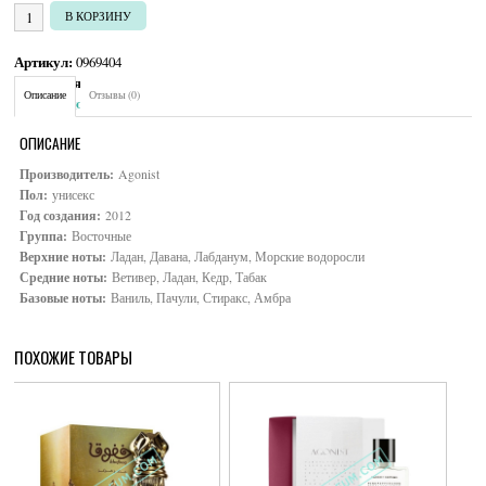
УБ.
Количество товара Agonist Black Amber
В КОРЗИНУ
Артикул:
0969404
Категория:
Унисекс
Описание
Отзывы (0)
Brand:
Agonist
ОПИСАНИЕ
Производитель:
Agonist
Пол:
унисекс
Год создания:
2012
Группа:
Восточные
Верхние ноты:
Ладан, Давана, Лабданум, Морские водоросли
Средние ноты:
Ветивер, Ладан, Кедр, Табак
Базовые ноты:
Ваниль, Пачули, Стиракс, Амбра
ПОХОЖИЕ ТОВАРЫ