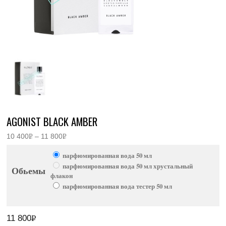
AGONIST BLACK AMBER
10 400
Р
–
11 800
Р
Диапазон
УБ.
УБ.
цен:
парфюмированная вода 50 мл
10
400руб.
парфюмированная вода 50 мл хрустальный
Обьемы
–
флакон
11
800руб.
парфюмированная вода тестер 50 мл
11 800
Р