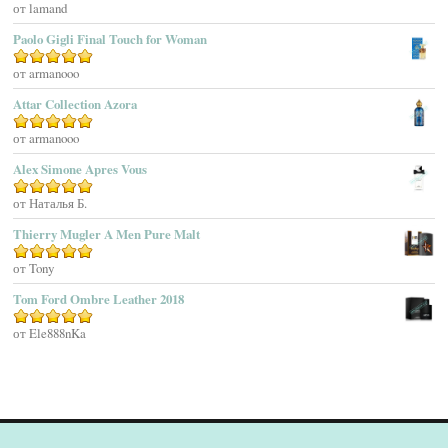
Оценка
от lamand
5
из 5
Agatho Parfum
Paolo Gigli Final Touch for Woman
Agent Provocateur
Оценка
от armanooo
5
из 5
Agnes B
Agonist
Attar Collection Azora
Ahjaar
Оценка
от armanooo
5
из 5
Aigner
Alex Simone Apres Vous
Aj Arabia (Widian)
Ajmal
Оценка
от Наталья Б.
5
из 5
Akaro Exclusive
Thierry Mugler A Men Pure Malt
Akro
Оценка
от Tony
5
из 5
Al Hamatt
Tom Ford Ombre Leather 2018
Al Haramain
Al-Jazeera
Оценка
от Ele888nKa
5
из 5
Alaïa Paris
Alain Delon
Alessandro Dell Acqua
Alex Simone