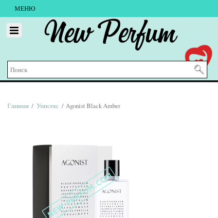
МЕНЮ
New Perfum
Главная
/
Унисекс
/ Agonist Black Amber