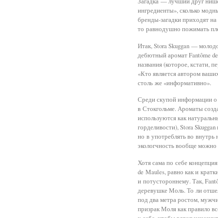
Загадка — лучший друг ниш
ингредиенты», сколько модн
бренды-загадки приходят на
то равнодушно пожимать пл
Итак, Stora Skuggan — молод
дебютный аромат Fantôme de 
названия (которое, кстати, п
«Кто является автором ваши
столь же «информативно».
Среди скупой информации о 
в Стокгольме. Ароматы созд
используются как натуральны
горделивости), Stora Skugga
но в употреблять во внутрь 
экологчность вообще можно 
Хотя сама по себе концепция
de Maules, равно как и крат
и потустороннему. Так, Fan
деревушке Моль. То ли отшел
под два метра ростом, мужчи
призрак Моля как правило в
к себе, чтобы вдруг исчезнут