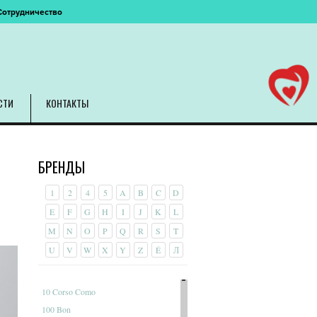
Сотрудничество
СТИ
КОНТАКТЫ
БРЕНДЫ
1
2
4
5
A
B
C
D
E
F
G
H
I
J
K
L
M
N
O
P
Q
R
S
T
U
V
W
X
Y
Z
É
Л
10 Corso Como
100 Bon