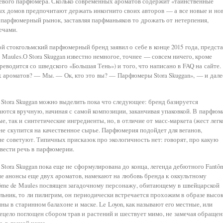
евого парфюмера. Сколько современных ароматов содержит «таинственные
ых домов предпочитают держать инкогнито своих авторов — а все новые и но
 парфюмерный рынок, заставляя парфманьяков то дрожать от нетерпения,
ечами.
ой стокгольмский парфюмерный бренд заявил о себе в конце 2015 года, предст
Maules.О Stora Skuggan известно немногое, точнее — совсем ничего, кроме
ереводится со шведского «Большая Тень») и того, что написано в FAQ на сайте.
х ароматов? — Мы. — Ок, кто это вы? — Парфюмеры Stora Skuggan», — и дале
Stora Skuggan можно выделить пока что следующее: бренд базируется
аются вручную, начиная с самой композиции, заканчивая упаковкой. В парфюм
е, так и синтетические ингредиенты, но, в отличие от масс-маркета (жест легк
n не скупится на качественное сырье. Парфюмерия подойдет для веганов,
не советуют. Типичных присказок про экологичность нет: говорят, про какую
вести речь в парфюмерии.
 Stora Skuggan пока еще не сформулирована до конца, легенда дебютного Fantô
кие анонсы еще двух ароматов, намекают на любовь бренда к оккультному
tôme de Maules посвящен загадочному персонажу, обитающему в швейцарской
ьник, то ли пилигрим, он периодически встречается прохожим в образе высок
ны в старинном балахоне и маске. Le Loyon, как называют его местные, или
сецело поглощен сбором трав и растений и шествует мимо, не замечая обраще
ь в лесной чаще.