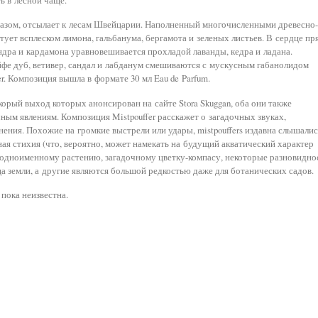
разом, отсылает к лесам Швейцарии. Наполненный многочисленными древесно-
тует всплеском лимона, гальбанума, бергамота и зеленых листьев. В сердце п
ндра и кардамона уравновешивается прохладой лаванды, кедра и ладана.
йфе дуб, ветивер, сандал и лабданум смешиваются с мускусным габанолидом
er. Композиция вышла в формате 30 мл Eau de Parfum.
корый выход которых анонсирован на сайте Stora Skuggan, оба они также
ым явлениям. Композиция Mistpouffer расскажет о загадочных звуках,
ения. Похожие на громкие выстрели или удары, mistpouffers издавна слышалис
дная стихия (что, вероятно, может намекать на будущий акватический характер
н одноименному растению, загадочному цветку-компасу, некоторые разновидно
ца земли, а другие являются большой редкостью даже для ботанических садов.
 пока неизвестна.