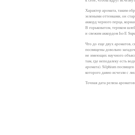
Характер аромата, таким об
зелеными оттенками, он стар
аккорд черного перца, кориа
В горьковатом, терпком шле
и свежим аккордом Iso E Sup
Что до еще двух ароматов, с
посвящены довольно загадочн
не имеющих научного объясн
там, где неподалеку есть во
аромата). Silphium посвяще
которого давно исчезли с ли
Точная дата релиза ароматов