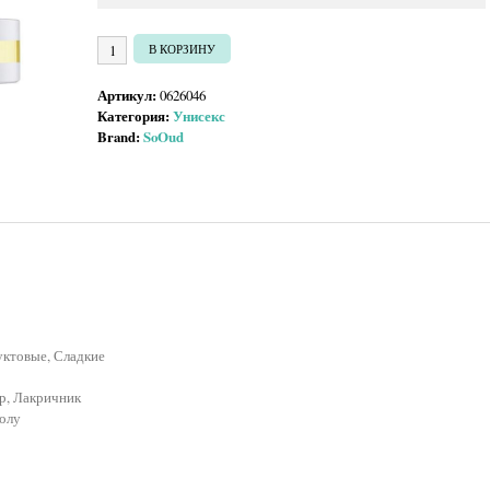
Количество товара SoOud Hajj
В КОРЗИНУ
Артикул:
0626046
Категория:
Унисекс
Brand:
SoOud
ктовые, Сладкие
р, Лакричник
Толу