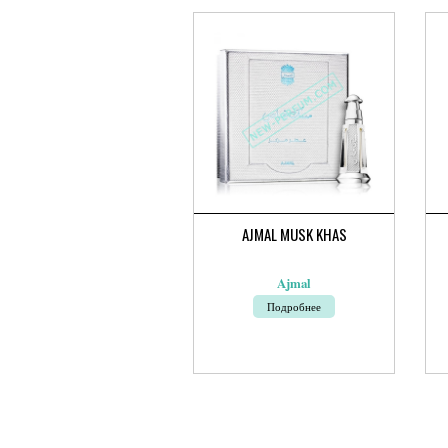
AJMAL MUSK KHAS
Ajmal
Подробнее
Это
тов
име
нес
вар