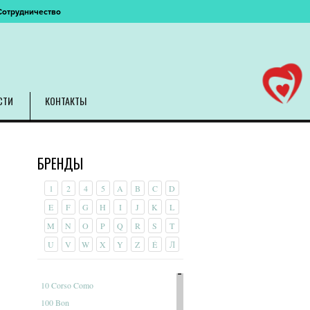
Сотрудничество
СТИ
КОНТАКТЫ
БРЕНДЫ
1
2
4
5
A
B
C
D
E
F
G
H
I
J
K
L
M
N
O
P
Q
R
S
T
U
V
W
X
Y
Z
É
Л
10 Corso Como
100 Bon