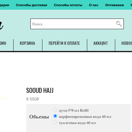
дарки
Способы доставки
Способы оплаты
О нас
Оптовикам
m
ЗИН
КОРЗИНА
ПЕРЕЙТИ К ОПЛАТЕ
АККАУНТ
НОВО
SOOUD HAJJ
8 550
Р
УБ.
духи 5*8 мл Refill
Обьемы
парфюмированная вода 60 мл
туалетная вода 60 мл