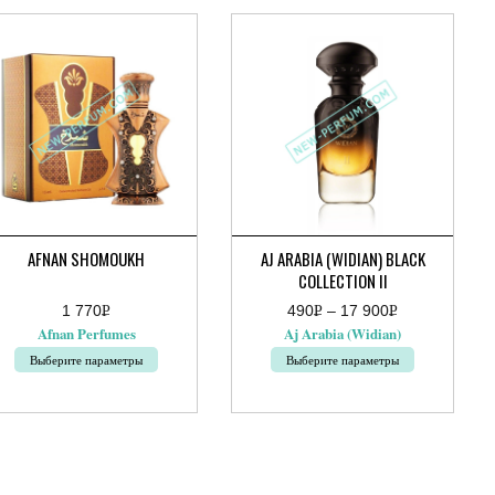
AFNAN SHOMOUKH
AJ ARABIA (WIDIAN) BLACK
COLLECTION II
1 770
Р
490
Р
–
17 900
Р
Диапазон
УБ.
УБ.
УБ.
Afnan Perfumes
Aj Arabia (Widian)
цен:
490руб.
Выберите параметры
Выберите параметры
–
17
т
Этот
900руб.
ар
товар
ет
имеет
колько
несколько
иаций.
вариаций.