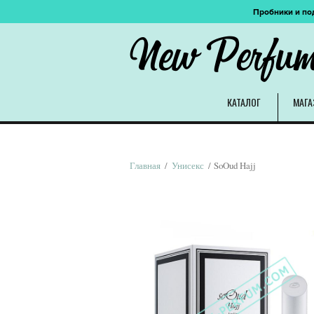
Пробники и по
New Perfu
КАТАЛОГ
МАГА
Главная
/
Унисекс
/ SoOud Hajj