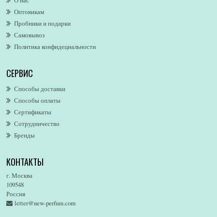
О нас
Alexandre. J
Оптовикам
Alford & Hoff
Пробники и подарки
Alfred Dunhill
Самовывоз
Alfred Ritchy
Политика конфидециальности
Alfred Sung
Alghabra Parfums
СЕРВИС
AllSaints
Alsayad
Способы доставки
Altaia
Способы оплаты
Alvarez Gomez
Сертификаты
Alviero Martini
Сотрудничество
Бренды
Alyson Oldoini
Alyssa Ashley
КОНТАКТЫ
American Eagle
Amirius
г. Москва
Amore Segreto
109548
Россия
Amorino
letter@new-perfum.com
Amouage