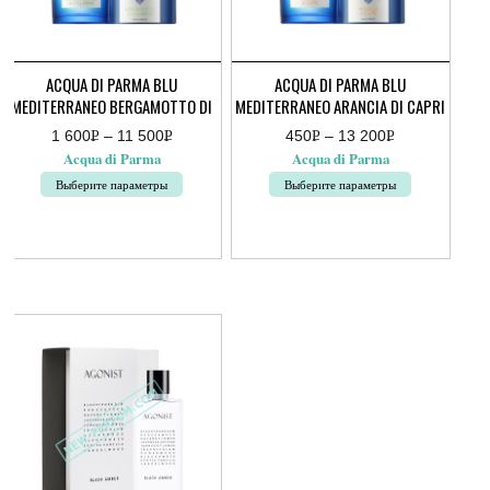
ACQUA DI PARMA BLU
ACQUA DI PARMA BLU
MEDITERRANEO BERGAMOTTO DI
MEDITERRANEO ARANCIA DI CAPRI
CALABRIA
1 600
Р
–
11 500
Р
450
Р
–
13 200
Р
Диапазон
Диапазон
УБ.
УБ.
УБ.
УБ.
Acqua di Parma
Acqua di Parma
цен:
цен:
1
450руб.
Выберите параметры
Выберите параметры
600руб.
–
–
13
Этот
Этот
11
200руб.
товар
товар
500руб.
имеет
имеет
несколько
несколько
вариаций.
вариаций.
Опции
Опции
можно
можно
выбрать
выбрать
на
на
странице
странице
товара.
товара.