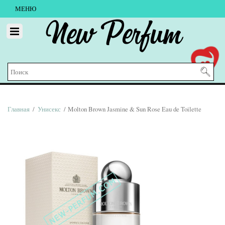
МЕНЮ
New Perfum
Главная
/
Унисекс
/ Molton Brown Jasmine & Sun Rose Eau de Toilette