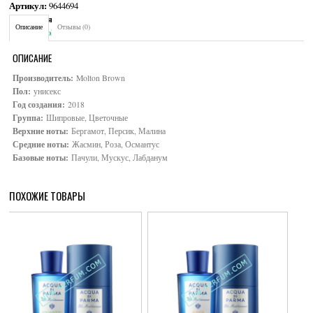
Артикул:
9644694
Категория:
Унисекс
Описание
Отзывы (0)
Brand:
Molton Brown
ОПИСАНИЕ
Производитель:
Molton Brown
Пол:
унисекс
Год создания:
2018
Группа:
Шипровые, Цветочные
Верхние ноты:
Бергамот, Персик, Малина
Средние ноты:
Жасмин, Роза, Османтус
Базовые ноты:
Пачули, Мускус, Лабданум
ПОХОЖИЕ ТОВАРЫ