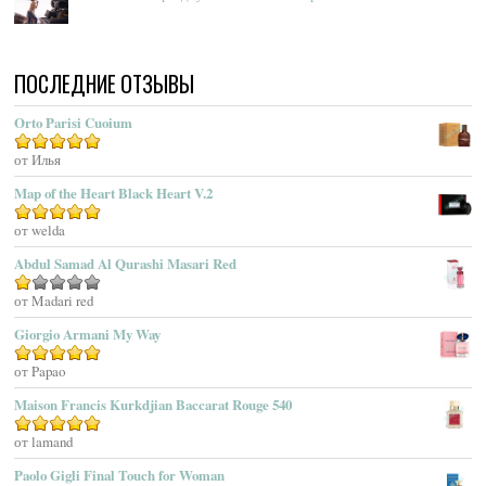
Acqua Di Parma
Acqua Di Portofino
ПОСЛЕДНИЕ ОТЗЫВЫ
Acqua Di Sardegna
Acqua Di Stresa
Orto Parisi Cuoium
Adam Levine
Оценка
от Илья
5
из 5
Adamo Parfum
Adidas
Map of the Heart Black Heart V.2
Adolfo Dominguez
Оценка
от welda
5
из 5
Adrienne Vittadini
Abdul Samad Al Qurashi Masari Red
Aedes De Venustas
Aerin Lauder
Оценка
от Madari red
1
Aēsop
Giorgio Armani My Way
из
Aether
5
Оценка
от Papao
5
из 5
Affinessence
Maison Francis Kurkdjian Baccarat Rouge 540
Afnan Perfumes
Agatha Ruiz De La Prada
Оценка
от lamand
5
из 5
Agatho Parfum
Paolo Gigli Final Touch for Woman