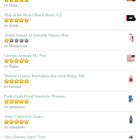
Оценка
от Илья
5
из 5
Adamo Parfum
Adidas
Map of the Heart Black Heart V.2
Adolfo Dominguez
Оценка
от welda
5
из 5
Adrienne Vittadini
Abdul Samad Al Qurashi Masari Red
Aedes De Venustas
Aerin Lauder
Оценка
от Madari red
1
Aēsop
Giorgio Armani My Way
из
Aether
5
Оценка
от Papao
5
из 5
Affinessence
Maison Francis Kurkdjian Baccarat Rouge 540
Afnan Perfumes
Agatha Ruiz De La Prada
Оценка
от lamand
5
из 5
Agatho Parfum
Paolo Gigli Final Touch for Woman
Agent Provocateur
Оценка
от armanooo
5
из 5
Agnes B
Agonist
Attar Collection Azora
Ahjaar
Оценка
от armanooo
5
из 5
Aigner
Alex Simone Apres Vous
Aj Arabia (Widian)