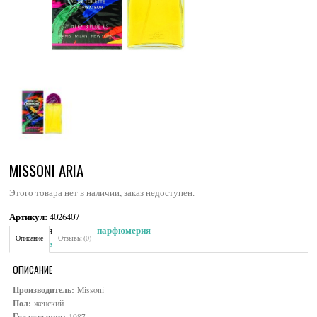
MISSONI ARIA
Этого товара нет в наличии, заказ недоступен.
Артикул:
4026407
Категория:
Женская парфюмерия
Описание
Отзывы (0)
Brand:
Missoni
ОПИСАНИЕ
Производитель:
Missoni
Пол:
женский
Год создания:
1987