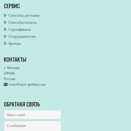
СЕРВИС
AllSaints
Alsayad
Способы доставки
Altaia
Способы оплаты
Alvarez Gomez
Сертификаты
Alviero Martini
Сотрудничество
Бренды
Alyson Oldoini
Alyssa Ashley
КОНТАКТЫ
American Eagle
Amirius
г. Москва
Amore Segreto
109548
Россия
Amorino
letter@new-perfum.com
Amouage
Amouroud
Amzan
ОБРАТНАЯ СВЯЗЬ
Anat Fritz
Andre D`Archer
Andrea Maack
Andree Putman