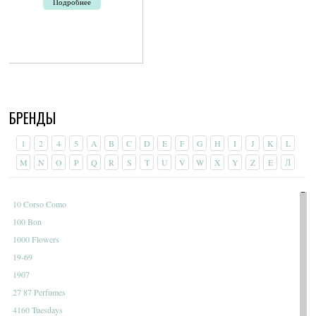
Подробнее
БРЕНДЫ
1
2
4
5
A
B
C
D
E
F
G
H
I
J
K
L
M
N
O
P
Q
R
S
T
U
V
W
X
Y
Z
É
Л
10 Corso Como
100 Bon
1000 Flowers
19-69
1907
27 87 Perfumes
4160 Tuesdays