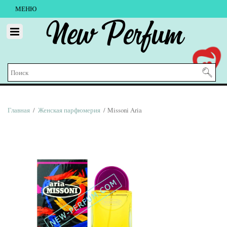
МЕНЮ
New Perfum
Главная
/
Женская парфюмерия
/ Missoni Aria