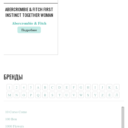
ABERCROMBIE & FITCH FIRST
INSTINCT TOGETHER WOMAN
Abercrombie & Fitch
Подробнее
БРЕНДЫ
1
2
4
5
A
B
C
D
E
F
G
H
I
J
K
L
M
N
O
P
Q
R
S
T
U
V
W
X
Y
Z
É
Л
10 Corso Como
100 Bon
1000 Flowers