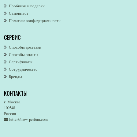
Пробники и подарки
Alfred Dunhill
Самовывоз
Alfred Ritchy
Политика конфидециальности
Alfred Sung
Alghabra Parfums
СЕРВИС
AllSaints
Alsayad
Способы доставки
Altaia
Способы оплаты
Alvarez Gomez
Сертификаты
Alviero Martini
Сотрудничество
Бренды
Alyson Oldoini
Alyssa Ashley
КОНТАКТЫ
American Eagle
Amirius
г. Москва
Amore Segreto
109548
Россия
Amorino
letter@new-perfum.com
Amouage
Amouroud