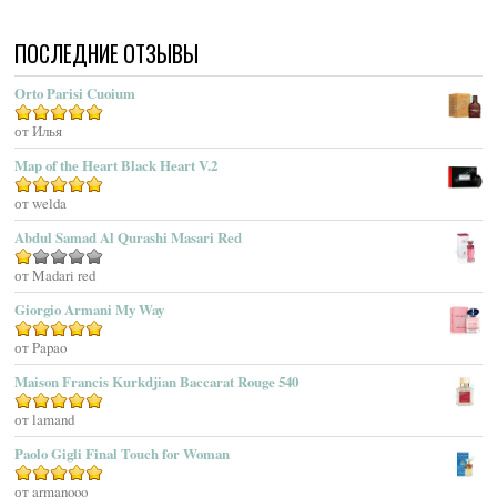
Acqua Di Portofino
ПОСЛЕДНИЕ ОТЗЫВЫ
Acqua Di Sardegna
Acqua Di Stresa
Orto Parisi Cuoium
Adam Levine
Оценка
от Илья
5
из 5
Adamo Parfum
Adidas
Map of the Heart Black Heart V.2
Adolfo Dominguez
Оценка
от welda
5
из 5
Adrienne Vittadini
Abdul Samad Al Qurashi Masari Red
Aedes De Venustas
Aerin Lauder
Оценка
от Madari red
1
Aēsop
Giorgio Armani My Way
из
Aether
5
Оценка
от Papao
5
из 5
Affinessence
Maison Francis Kurkdjian Baccarat Rouge 540
Afnan Perfumes
Agatha Ruiz De La Prada
Оценка
от lamand
5
из 5
Agatho Parfum
Paolo Gigli Final Touch for Woman
Agent Provocateur
Оценка
от armanooo
5
из 5
Agnes B