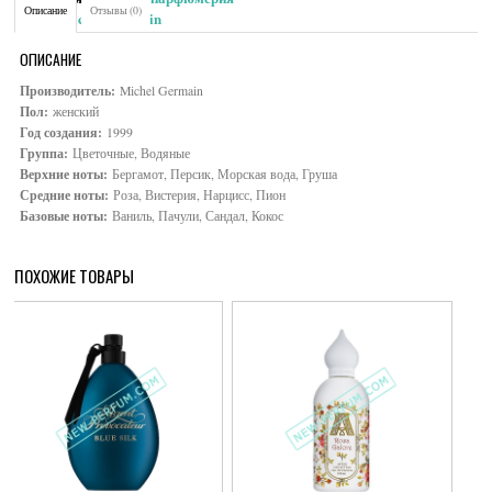
Описание
Отзывы (0)
Brand:
Michel Germain
ОПИСАНИЕ
Производитель:
Michel Germain
Пол:
женский
Год создания:
1999
Группа:
Цветочные, Водяные
Верхние ноты:
Бергамот, Персик, Морская вода, Груша
Средние ноты:
Роза, Вистерия, Нарцисс, Пион
Базовые ноты:
Ваниль, Пачули, Сандал, Кокос
ПОХОЖИЕ ТОВАРЫ