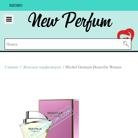
МЕНЮ
New Perfum
Главная
/
Женская парфюмерия
/ Michel Germain Deauville Woman