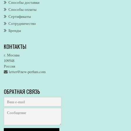
Alsayad
Способы доставки
Altaia
Способы оплаты
Alvarez Gomez
Сертификаты
Alviero Martini
Сотрудничество
Бренды
Alyson Oldoini
Alyssa Ashley
КОНТАКТЫ
American Eagle
Amirius
г. Москва
Amore Segreto
109548
Россия
Amorino
letter@new-perfum.com
Amouage
Amouroud
Amzan
ОБРАТНАЯ СВЯЗЬ
Anat Fritz
Andre D`Archer
Andrea Maack
Andree Putman
Andy Warhol