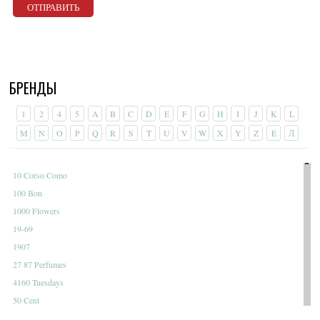
БРЕНДЫ
1
2
4
5
A
B
C
D
E
F
G
H
I
J
K
L
M
N
O
P
Q
R
S
T
U
V
W
X
Y
Z
É
Л
10 Corso Como
100 Bon
1000 Flowers
19-69
1907
27 87 Perfumes
4160 Tuesdays
50 Cent
A Dozen Roses