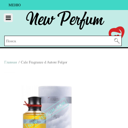
МЕНЮ
New Perfum
Главная
/ Cale Fragranze d Autore Fulgor