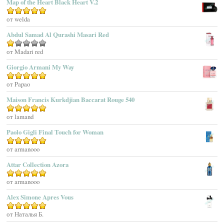
Map of the Heart Black Heart V.2
Adolfo Dominguez
Оценка
от welda
5
из 5
Adrienne Vittadini
Abdul Samad Al Qurashi Masari Red
Aedes De Venustas
Aerin Lauder
Оценка
от Madari red
1
Aēsop
Giorgio Armani My Way
из
Aether
5
Оценка
от Papao
5
из 5
Affinessence
Maison Francis Kurkdjian Baccarat Rouge 540
Afnan Perfumes
Agatha Ruiz De La Prada
Оценка
от lamand
5
из 5
Agatho Parfum
Paolo Gigli Final Touch for Woman
Agent Provocateur
Оценка
от armanooo
5
из 5
Agnes B
Agonist
Attar Collection Azora
Ahjaar
Оценка
от armanooo
5
из 5
Aigner
Alex Simone Apres Vous
Aj Arabia (Widian)
Ajmal
Оценка
от Наталья Б.
5
из 5