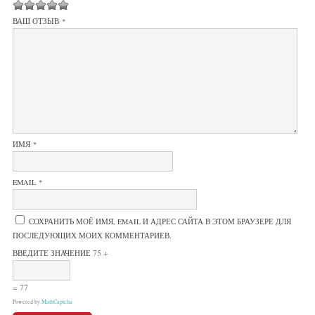
1
2 из 5
3 из 5
4 из 5 звёзд
5 из 5 звёзд
ВАШ ОТЗЫВ
*
из
звёзд
звёзд
5
звёзд
ИМЯ
*
EMAIL
*
СОХРАНИТЬ МОЁ ИМЯ, EMAIL И АДРЕС САЙТА В ЭТОМ БРАУЗЕРЕ ДЛЯ
ПОСЛЕДУЮЩИХ МОИХ КОММЕНТАРИЕВ.
75 +
ВВЕДИТЕ ЗНАЧЕНИЕ
= 77
Powered by
MathCaptcha