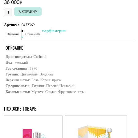
36 000
Р
УБ.
Количество товара Cacharel Eau de Eden
В КОРЗИНУ
Артикул:
0432369
Категория:
Женская парфюмерия
Описание
Отзывы (0)
Brand:
Cacharel
ОПИСАНИЕ
Производитель:
Cacharel
Пол:
женский
Год создания:
1996
Группа:
Цветочные, Водяные
Верхние ноты:
Роза, Корень ириса
Средние ноты:
Гиацинт, Персик, Нектарин
Базовые ноты:
Мускус, Сандал, Фруктовые ноты
ПОХОЖИЕ ТОВАРЫ