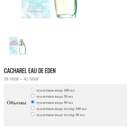
CACHAREL EAU DE EDEN
28 000
Р
–
42 500
Р
Диапазон
УБ.
УБ.
цен:
туалетная вода 100 мл
28
000руб.
туалетная вода 30 мл
–
Обьемы
туалетная вода 50 мл
42
500руб.
туалетная вода тестер 100 мл
туалетная вода тестер 50 мл