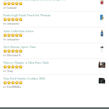
Agatha Ruiz De La Prada
Оценка
от lamand
5
из 5
Agatho Parfum
Paolo Gigli Final Touch for Woman
Agent Provocateur
Оценка
от armanooo
5
из 5
Agnes B
Agonist
Attar Collection Azora
Ahjaar
Оценка
от armanooo
5
из 5
Aigner
Alex Simone Apres Vous
Aj Arabia (Widian)
Ajmal
Оценка
от Наталья Б.
5
из 5
Akaro Exclusive
Thierry Mugler A Men Pure Malt
Akro
Оценка
от Tony
5
из 5
Al Hamatt
Tom Ford Ombre Leather 2018
Al Haramain
Al-Jazeera
Оценка
от Ele888nKa
5
из 5
Alaïa Paris
Alain Delon
Alessandro Dell Acqua
Alex Simone