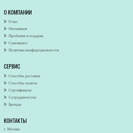
Alexa Lixfeld
О КОМПАНИИ
Alexander McQueen
О нас
Alexandre. J
Оптовикам
Alford & Hoff
Пробники и подарки
Alfred Dunhill
Самовывоз
Alfred Ritchy
Политика конфидециальности
Alfred Sung
Alghabra Parfums
СЕРВИС
AllSaints
Alsayad
Способы доставки
Altaia
Способы оплаты
Alvarez Gomez
Сертификаты
Alviero Martini
Сотрудничество
Бренды
Alyson Oldoini
Alyssa Ashley
КОНТАКТЫ
American Eagle
Amirius
г. Москва