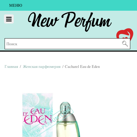
МЕНЮ
New Perfum
Главная
/
Женская парфюмерия
/ Cacharel Eau de Eden