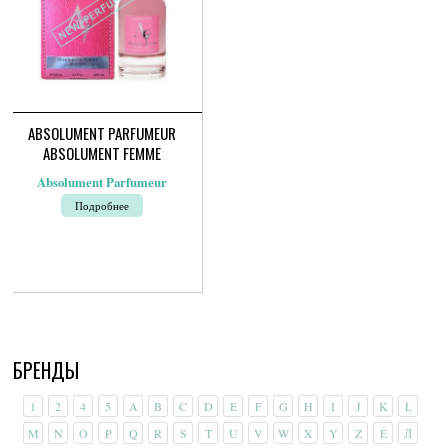
товара.
ABSOLUMENT PARFUMEUR
ABSOLUMENT FEMME
Absolument Parfumeur
Подробнее
БРЕНДЫ
1
2
4
5
A
B
C
D
E
F
G
H
I
J
K
L
M
N
O
P
Q
R
S
T
U
V
W
X
Y
Z
É
Л