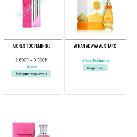
AIGNER TOO FEMININE
AFNAN ADWAA AL SHARQ
2 800
Р
–
3 500
Р
Afnan Perfumes
Диапазон
УБ.
УБ.
Aigner
Подробнее
цен:
2
Выберите параметры
800руб.
–
Этот
3
товар
500руб.
имеет
несколько
вариаций.
Опции
можно
выбрать
на
странице