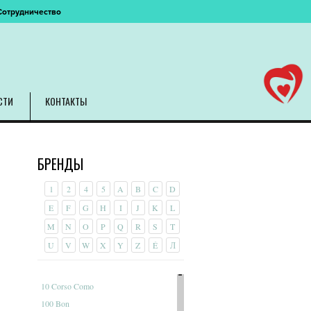
Сотрудничество
СТИ
КОНТАКТЫ
БРЕНДЫ
1
2
4
5
A
B
C
D
E
F
G
H
I
J
K
L
M
N
O
P
Q
R
S
T
U
V
W
X
Y
Z
É
Л
10 Corso Como
100 Bon