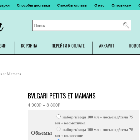
дарки
Способы доставки
Способы оплаты
О нас
Оптовикам
m
ЗИН
КОРЗИНА
ПЕРЕЙТИ К ОПЛАТЕ
АККАУНТ
НОВО
its et Mamans
BVLGARI PETITS ET MAMANS
4 900
Р
–
8 800
Р
Диапазон
УБ.
УБ.
цен:
набор т/вода 100 мл + лосьон д/тела 75
4
900руб.
мл + косметичка
–
набор т/вода 100 мл + лосьон д/тела 75
8
Обьемы
мл + полотенце
800руб.