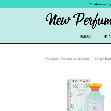
Пробники и по
New Perfu
КАТАЛОГ
МАГА
Главная
/
Женская парфюмерия
/ Bvlgari Pet