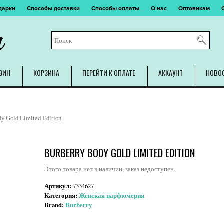
дарки
Способы доставки
Способы оплаты
О нас
Оптовикам
m
ЗИН
КОРЗИНА
ПЕРЕЙТИ К ОПЛАТЕ
АККАУНТ
НОВО
dy Gold Limited Edition
BURBERRY BODY GOLD LIMITED EDITION
Этого товара нет в наличии, заказ недоступен.
Артикул:
7334627
Категория:
Женская парфюмерия
Brand:
Burberry