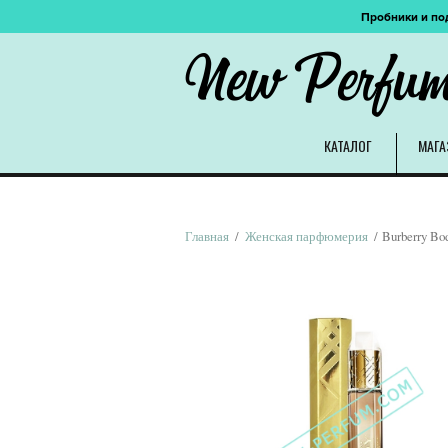
Пробники и по
New Perfu
КАТАЛОГ
МАГА
Главная
/
Женская парфюмерия
/ Burberry Bo