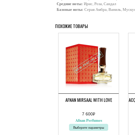
Средние ноты:
Ирис, Роза, Сандал
Базовые ноты:
Серая Амбра, Ваниль, Муску
ПОХОЖИЕ ТОВАРЫ
AFNAN MIRSAAL WITH LOVE
ACQ
7 600
Р
Ди
УБ.
Afnan Perfumes
цен
5
Выберите параметры
200
–