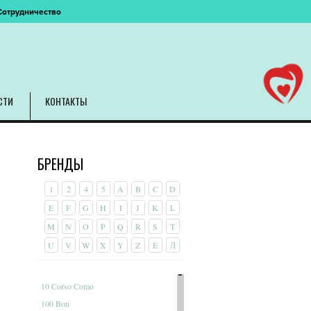
Сотрудничество
СТИ
КОНТАКТЫ
БРЕНДЫ
1
2
4
5
A
B
C
D
E
F
G
H
I
J
K
L
M
N
O
P
Q
R
S
T
U
V
W
X
Y
Z
É
Л
10 Corso Como
100 Bon