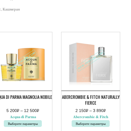
с, Кашмеран
UA DI PARMA MAGNOLIA NOBILE
ABERCROMBIE & FITCH NATURALLY
FIERCE
5 200
Р
–
12 500
Р
2 150
Р
–
3 890
Р
апазон
Диапазон
УБ.
УБ.
УБ.
УБ.
Acqua di Parma
Abercrombie & Fitch
:
цен:
2
Выберите параметры
Выберите параметры
руб.
150руб.
–