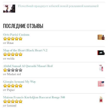
Acqua Di Genova
Flowerbomb празднует юбилей новой рекламной кампанией
Acqua Di Monaco
Acqua Di Parma
Acqua Di Portofino
ПОСЛЕДНИЕ ОТЗЫВЫ
Acqua Di Sardegna
Acqua Di Stresa
Orto Parisi Cuoium
Adam Levine
Оценка
от Илья
5
из 5
Adamo Parfum
Adidas
Map of the Heart Black Heart V.2
Adolfo Dominguez
Оценка
от welda
5
из 5
Adrienne Vittadini
Abdul Samad Al Qurashi Masari Red
Aedes De Venustas
Aerin Lauder
Оценка
от Madari red
1
Aēsop
Giorgio Armani My Way
из
Aether
5
Оценка
от Papao
5
из 5
Affinessence
Maison Francis Kurkdjian Baccarat Rouge 540
Afnan Perfumes
Agatha Ruiz De La Prada
Оценка
от lamand
5
из 5