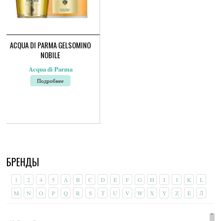
ACQUA DI PARMA GELSOMINO
NOBILE
Acqua di Parma
Подробнее
БРЕНДЫ
1
2
4
5
A
B
C
D
E
F
G
H
I
J
K
L
M
N
O
P
Q
R
S
T
U
V
W
X
Y
Z
É
Л