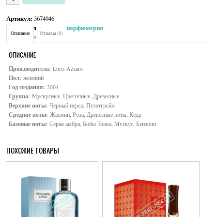
Артикул:
3674946
Категория:
Женская парфюмерия
Описание
Отзывы (0)
Brand:
Azzaro
ОПИСАНИЕ
Производитель:
Loris Azzaro
Пол:
женский
Год создания:
2004
Группа:
Мускусные, Цветочные, Древесные
Верхние ноты:
Черный перец, Петитгрейн
Средние ноты:
Жасмин, Роза, Древесные ноты, Кедр
Базовые ноты:
Серая амбра, Бобы Тонка, Мускус, Бензоин
ПОХОЖИЕ ТОВАРЫ