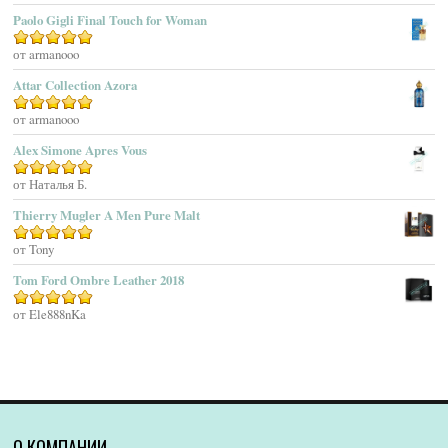
Agatho Parfum
Paolo Gigli Final Touch for Woman
Agent Provocateur
Оценка
от armanooo
5
из 5
Agnes B
Agonist
Attar Collection Azora
Ahjaar
Оценка
от armanooo
5
из 5
Aigner
Alex Simone Apres Vous
Aj Arabia (Widian)
Ajmal
Оценка
от Наталья Б.
5
из 5
Akaro Exclusive
Thierry Mugler A Men Pure Malt
Akro
Оценка
от Tony
5
из 5
Al Hamatt
Tom Ford Ombre Leather 2018
Al Haramain
Al-Jazeera
Оценка
от Ele888nKa
5
из 5
Alaïa Paris
Alain Delon
Alessandro Dell Acqua
Alex Simone
Alexa Lixfeld
О КОМПАНИИ