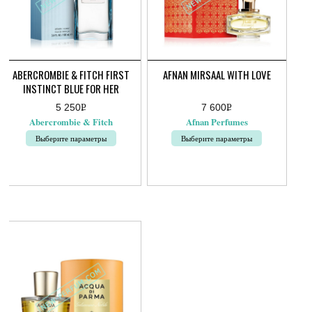
ABERCROMBIE & FITCH FIRST
AFNAN MIRSAAL WITH LOVE
INSTINCT BLUE FOR HER
5 250
Р
7 600
Р
УБ.
УБ.
Abercrombie & Fitch
Afnan Perfumes
Выберите параметры
Выберите параметры
Этот
Этот
товар
товар
имеет
имеет
несколько
несколько
вариаций.
вариаций.
Опции
Опции
можно
можно
выбрать
выбрать
на
на
странице
странице
товара.
товара.