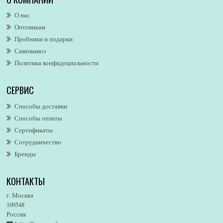
Alexander McQueen
О нас
Alexandre. J
Оптовикам
Alford & Hoff
Пробники и подарки
Alfred Dunhill
Самовывоз
Alfred Ritchy
Политика конфидециальности
Alfred Sung
Alghabra Parfums
СЕРВИС
AllSaints
Alsayad
Способы доставки
Altaia
Способы оплаты
Alvarez Gomez
Сертификаты
Alviero Martini
Сотрудничество
Бренды
Alyson Oldoini
Alyssa Ashley
КОНТАКТЫ
American Eagle
Amirius
г. Москва
Amore Segreto
109548
Россия
Amorino