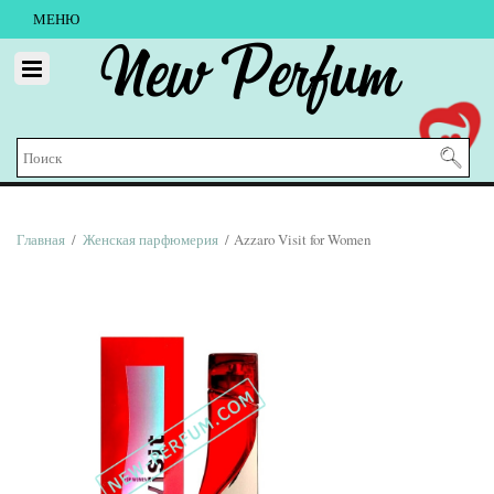
МЕНЮ
New Perfum
Главная
/
Женская парфюмерия
/ Azzaro Visit for Women