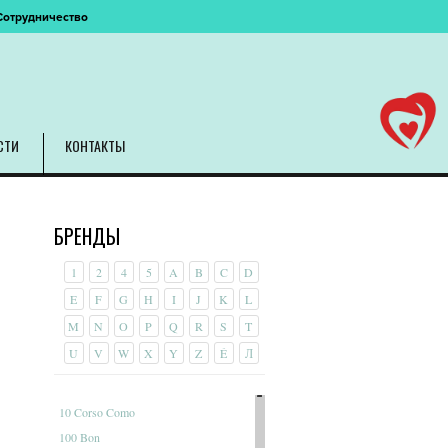
Сотрудничество
СТИ
КОНТАКТЫ
БРЕНДЫ
1
2
4
5
A
B
C
D
E
F
G
H
I
J
K
L
M
N
O
P
Q
R
S
T
U
V
W
X
Y
Z
É
Л
10 Corso Como
100 Bon