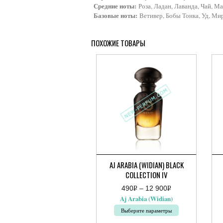
Средние ноты:
Роза, Ладан, Лаванда, Чай, М
Базовые ноты:
Ветивер, Бобы Тонка, Уд, Мир
ПОХОЖИЕ ТОВАРЫ
AJ ARABIA (WIDIAN) BLACK
COLLECTION IV
490
Р
–
12 900
Р
Диапазон
Ди
УБ.
УБ.
Aj Arabia (Widian)
цен:
цен
490руб.
490
Выберите параметры
–
–
12
17