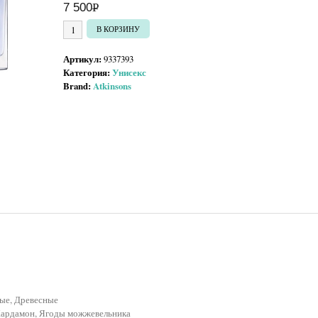
7 500
Р
УБ.
Количество товара Atkinsons Lavender on the Rocks
В КОРЗИНУ
Артикул:
9337393
Категория:
Унисекс
Brand:
Atkinsons
ые, Древесные
 Кардамон, Ягоды можжевельника