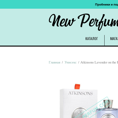
Пробники и по
New Perfu
КАТАЛОГ
МАГА
Главная
/
Унисекс
/ Atkinsons Lavender on the