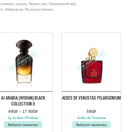
астиковое дерево, Чернослив, Лавандовый мёд
т, Амброксан, Молекула lorenox
AJ ARABIA (WIDIAN) BLACK
AEDES DE VENUSTAS PELARGONIUM
COLLECTION II
490
Р
–
17 900
Р
590
Р
апазон
УБ.
УБ.
УБ.
Aj Arabia (Widian)
Aedes de Venustas
:
руб.
Выберите параметры
Выберите параметры