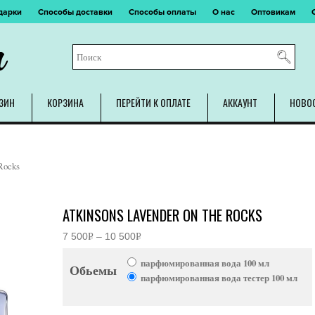
дарки
Способы доставки
Способы оплаты
О нас
Оптовикам
m
ЗИН
КОРЗИНА
ПЕРЕЙТИ К ОПЛАТЕ
АККАУНТ
НОВО
 Rocks
ATKINSONS LAVENDER ON THE ROCKS
7 500
Р
–
10 500
Р
Диапазон
УБ.
УБ.
цен:
парфюмированная вода 100 мл
7
Обьемы
500руб.
парфюмированная вода тестер 100 мл
–
10
500руб.