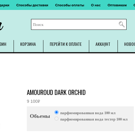
дарки
Способы доставки
Способы оплаты
О нас
Оптовикам
m
ЗИН
КОРЗИНА
ПЕРЕЙТИ К ОПЛАТЕ
АККАУНТ
НОВО
AMOUROUD DARK ORCHID
9 100
Р
УБ.
парфюмированная вода 100 мл
Обьемы
парфюмированная вода тестер 100 мл