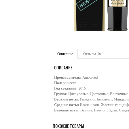
Описание
Отзывы (0)
ОПИСАНИЕ
Производитель:
Amouroud
Пол:
унисекс
Год создания:
2016
Группа:
Цитрусовые, Цветочные, Восточные
Верхние ноты:
Гардения, Бергамот, Мандари
Средние ноты:
Иланг-иланг, Жасмин грандиф
Базовые ноты:
Ваниль, Пачули, Ладан, Санда
ПОХОЖИЕ ТОВАРЫ