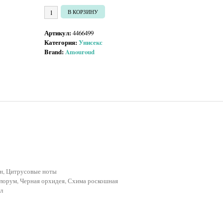
Количество товара Amouroud Dark Orchid
В КОРЗИНУ
Артикул:
4466499
Категория:
Унисекс
Brand:
Amouroud
н, Цитрусовые ноты
лорум, Черная орхидея, Схима роскошная
л