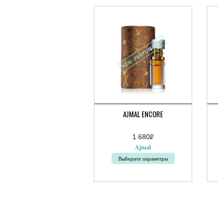
AJMAL ENCORE
1 680
Р
УБ.
Ajmal
Выберите параметры
Этот
товар
имеет
несколько
вариаций.