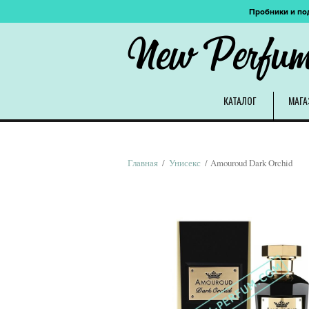
Пробники и по
New Perfu
КАТАЛОГ
МАГА
Главная
/
Унисекс
/ Amouroud Dark Orchid