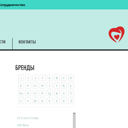
Сотрудничество
СТИ
КОНТАКТЫ
БРЕНДЫ
1
2
4
5
A
B
C
D
E
F
G
H
I
J
K
L
M
N
O
P
Q
R
S
T
U
V
W
X
Y
Z
É
Л
10 Corso Como
100 Bon