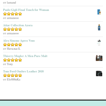
Agatha Ruiz De La Prada
Оценка
от lamand
5
из 5
Agatho Parfum
Paolo Gigli Final Touch for Woman
Agent Provocateur
Оценка
от armanooo
5
из 5
Agnes B
Agonist
Attar Collection Azora
Ahjaar
Оценка
от armanooo
5
из 5
Aigner
Alex Simone Apres Vous
Aj Arabia (Widian)
Ajmal
Оценка
от Наталья Б.
5
из 5
Akaro Exclusive
Thierry Mugler A Men Pure Malt
Akro
Оценка
от Tony
5
из 5
Al Hamatt
Tom Ford Ombre Leather 2018
Al Haramain
Al-Jazeera
Оценка
от Ele888nKa
5
из 5
Alaïa Paris
Alain Delon
Alessandro Dell Acqua
Alex Simone