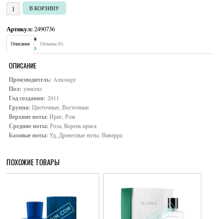
УБ.
Количество товара Amouage Library Collection Opus V
В КОРЗИНУ
Артикул:
2490736
Категория:
Унисекс
Описание
Отзывы (0)
Brand:
Amouage
ОПИСАНИЕ
Производитель:
Amouage
Пол:
унисекс
Год создания:
2011
Группа:
Цветочные, Восточные
Верхние ноты:
Ирис, Ром
Средние ноты:
Роза, Корень ириса
Базовые ноты:
Уд, Древесные ноты, Виверра
ПОХОЖИЕ ТОВАРЫ