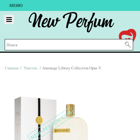
МЕНЮ
New Perfum
Главная
/
Унисекс
/ Amouage Library Collection Opus V