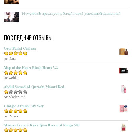
Acqua Di Genova
Flowerbomb празднует юбилей новой рекламной кампанией
Acqua Di Monaco
Acqua Di Parma
Acqua Di Portofino
ПОСЛЕДНИЕ ОТЗЫВЫ
Acqua Di Sardegna
Acqua Di Stresa
Orto Parisi Cuoium
Adam Levine
Оценка
от Илья
5
из 5
Adamo Parfum
Adidas
Map of the Heart Black Heart V.2
Adolfo Dominguez
Оценка
от welda
5
из 5
Adrienne Vittadini
Abdul Samad Al Qurashi Masari Red
Aedes De Venustas
Aerin Lauder
Оценка
от Madari red
1
Aēsop
Giorgio Armani My Way
из
Aether
5
Оценка
от Papao
5
из 5
Affinessence
Maison Francis Kurkdjian Baccarat Rouge 540
Afnan Perfumes