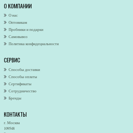
Alexa Lixfeld
О КОМПАНИИ
Alexander McQueen
О нас
Alexandre. J
Оптовикам
Alford & Hoff
Пробники и подарки
Alfred Dunhill
Самовывоз
Alfred Ritchy
Политика конфидециальности
Alfred Sung
Alghabra Parfums
СЕРВИС
AllSaints
Alsayad
Способы доставки
Altaia
Способы оплаты
Alvarez Gomez
Сертификаты
Alviero Martini
Сотрудничество
Бренды
Alyson Oldoini
Alyssa Ashley
КОНТАКТЫ
American Eagle
Amirius
г. Москва
Amore Segreto
109548