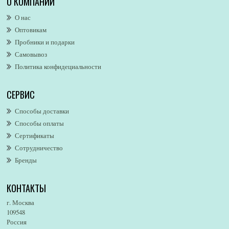
О КОМПАНИИ
Alexander McQueen
О нас
Alexandre. J
Оптовикам
Alford & Hoff
Пробники и подарки
Alfred Dunhill
Самовывоз
Alfred Ritchy
Политика конфидециальности
Alfred Sung
Alghabra Parfums
СЕРВИС
AllSaints
Alsayad
Способы доставки
Altaia
Способы оплаты
Alvarez Gomez
Сертификаты
Alviero Martini
Сотрудничество
Бренды
Alyson Oldoini
Alyssa Ashley
КОНТАКТЫ
American Eagle
Amirius
г. Москва
Amore Segreto
109548
Россия
Amorino