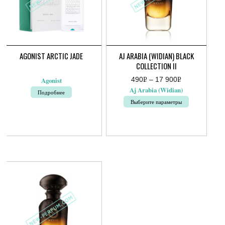
AGONIST ARCTIC JADE
AJ ARABIA (WIDIAN) BLACK
COLLECTION II
490
Р
–
17 900
Р
Agonist
Диапазон
УБ.
УБ.
Aj Arabia (Widian)
Подробнее
цен:
490руб.
Выберите параметры
–
17
Этот
900руб.
товар
имеет
несколько
вариаций.
Опции
можно
выбрать
на
странице
товара.