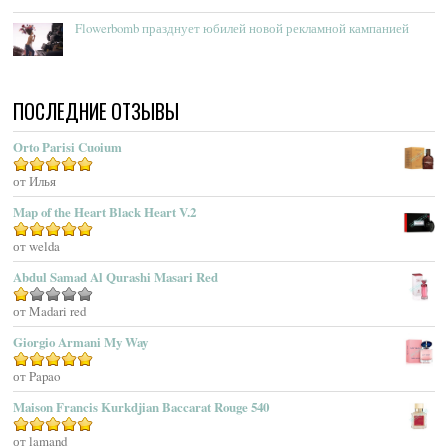
Acqua Di Genova
Flowerbomb празднует юбилей новой рекламной кампанией
Acqua Di Monaco
Acqua Di Parma
Acqua Di Portofino
ПОСЛЕДНИЕ ОТЗЫВЫ
Acqua Di Sardegna
Acqua Di Stresa
Orto Parisi Cuoium
Adam Levine
Оценка
от Илья
5
из 5
Adamo Parfum
Adidas
Map of the Heart Black Heart V.2
Adolfo Dominguez
Оценка
от welda
5
из 5
Adrienne Vittadini
Abdul Samad Al Qurashi Masari Red
Aedes De Venustas
Aerin Lauder
Оценка
от Madari red
1
Aēsop
Giorgio Armani My Way
из
Aether
5
Оценка
от Papao
5
из 5
Affinessence
Maison Francis Kurkdjian Baccarat Rouge 540
Afnan Perfumes
Agatha Ruiz De La Prada
Оценка
от lamand
5
из 5