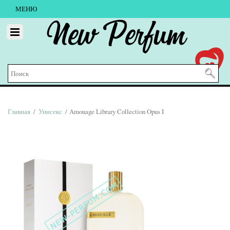
МЕНЮ
New Perfum
Главная
/
Унисекс
/ Amouage Library Collection Opus I