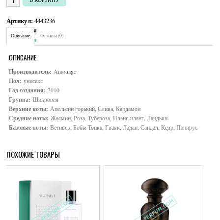
Артикул:
4443236
Категория:
Унисекс
Описание
Отзывы (0)
Brand:
Amouage
ОПИСАНИЕ
Производитель:
Amouage
Пол:
унисекс
Год создания:
2010
Группа:
Шипровая
Верхние ноты:
Апельсин горький, Слива, Кардамон
Средние ноты:
Жасмин, Роза, Тубероза, Иланг-иланг, Ландыш
Базовые ноты:
Ветивер, Бобы Тонка, Гваяк, Ладан, Сандал, Кедр, Папирус
ПОХОЖИЕ ТОВАРЫ