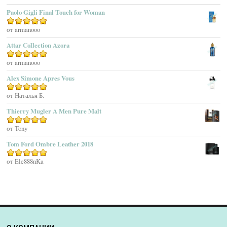
Agatho Parfum
Paolo Gigli Final Touch for Woman
Agent Provocateur
Оценка
от armanooo
5
из 5
Agnes B
Agonist
Attar Collection Azora
Ahjaar
Оценка
от armanooo
5
из 5
Aigner
Alex Simone Apres Vous
Aj Arabia (Widian)
Ajmal
Оценка
от Наталья Б.
5
из 5
Akaro Exclusive
Thierry Mugler A Men Pure Malt
Akro
Оценка
от Tony
5
из 5
Al Hamatt
Tom Ford Ombre Leather 2018
Al Haramain
Al-Jazeera
Оценка
от Ele888nKa
5
из 5
Alaïa Paris
Alain Delon
Alessandro Dell Acqua
Alex Simone
Alexa Lixfeld