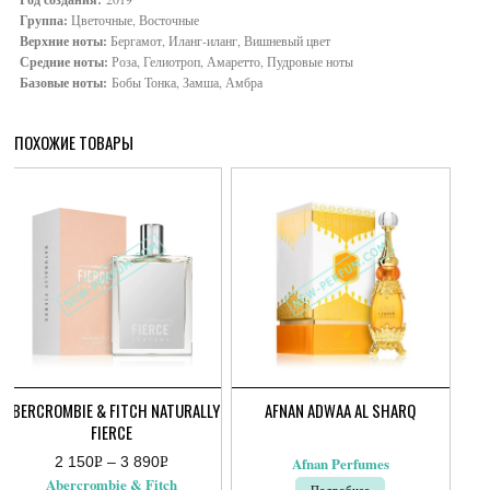
Группа:
Цветочные, Восточные
Верхние ноты:
Бергамот, Иланг-иланг, Вишневый цвет
Средние ноты:
Роза, Гелиотроп, Амаретто, Пудровые ноты
Базовые ноты:
Бобы Тонка, Замша, Амбра
ПОХОЖИЕ ТОВАРЫ
ABERCROMBIE & FITCH NATURALLY
AFNAN ADWAA AL SHARQ
FIERCE
2 150
Р
–
3 890
Р
Afnan Perfumes
Диапазон
УБ.
УБ.
Abercrombie & Fitch
Подробнее