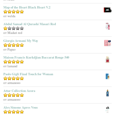
Adidas
Map of the Heart Black Heart V.2
Adolfo Dominguez
Оценка
от welda
5
из 5
Adrienne Vittadini
Abdul Samad Al Qurashi Masari Red
Aedes De Venustas
Aerin Lauder
Оценка
от Madari red
1
Aēsop
Giorgio Armani My Way
из
Aether
5
Оценка
от Papao
5
из 5
Affinessence
Maison Francis Kurkdjian Baccarat Rouge 540
Afnan Perfumes
Agatha Ruiz De La Prada
Оценка
от lamand
5
из 5
Agatho Parfum
Paolo Gigli Final Touch for Woman
Agent Provocateur
Оценка
от armanooo
5
из 5
Agnes B
Agonist
Attar Collection Azora
Ahjaar
Оценка
от armanooo
5
из 5
Aigner
Alex Simone Apres Vous
Aj Arabia (Widian)