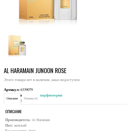
AL HARAMAIN JUNOON ROSE
Этого товара нет в наличии, заказ недоступен.
Артикул:
6339079
Категория:
Женская парфюмерия
Описание
Отзывы (0)
Brand:
Al Haramain
ОПИСАНИЕ
Производитель:
Al Haramain
Пол:
женский
Год создания:
2019