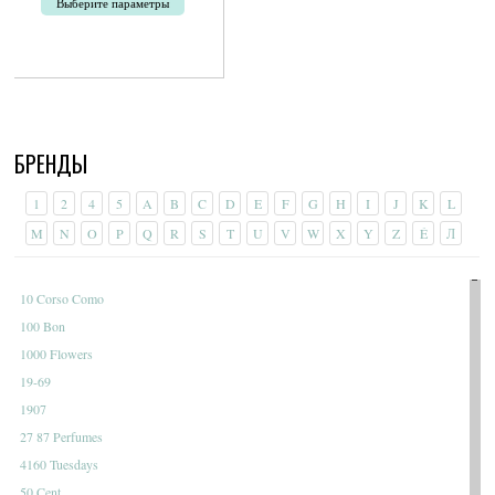
Выберите параметры
Этот
товар
имеет
несколько
вариаций.
Опции
БРЕНДЫ
можно
выбрать
на
1
2
4
5
A
B
C
D
E
F
G
H
I
J
K
L
странице
M
N
O
P
Q
R
S
T
U
V
W
X
Y
Z
É
Л
товара.
10 Corso Como
100 Bon
1000 Flowers
19-69
1907
27 87 Perfumes
4160 Tuesdays
50 Cent