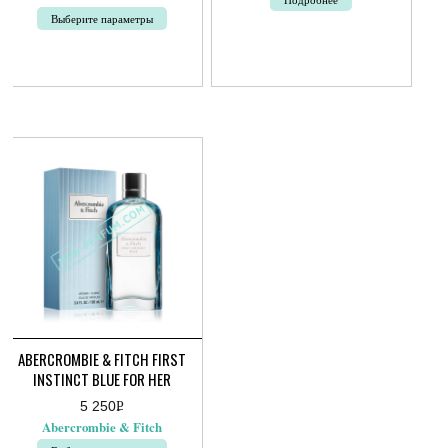
цен:
2
Выберите параметры
150руб.
–
Этот
3
товар
890руб.
имеет
несколько
вариаций.
Опции
можно
выбрать
на
странице
товара.
ABERCROMBIE & FITCH FIRST
INSTINCT BLUE FOR HER
5 250
Р
УБ.
Abercrombie & Fitch