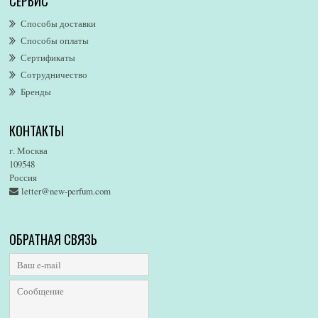
СЕРВИС
AllSaints
Alsayad
Способы доставки
Altaia
Способы оплаты
Alvarez Gomez
Сертификаты
Alviero Martini
Сотрудничество
Бренды
Alyson Oldoini
Alyssa Ashley
КОНТАКТЫ
American Eagle
Amirius
г. Москва
Amore Segreto
109548
Россия
Amorino
letter@new-perfum.com
Amouage
Amouroud
Amzan
ОБРАТНАЯ СВЯЗЬ
Anat Fritz
Andre D`Archer
Andrea Maack
Andree Putman