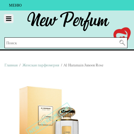
МЕНЮ
New Perfum
Главная
/
Женская парфюмерия
/ Al Haramain Junoon Rose