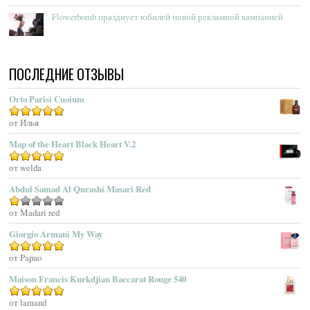
Acqua Di Genova
Flowerbomb празднует юбилей новой рекламной кампанией
Acqua Di Monaco
Acqua Di Parma
Acqua Di Portofino
ПОСЛЕДНИЕ ОТЗЫВЫ
Acqua Di Sardegna
Acqua Di Stresa
Orto Parisi Cuoium
Adam Levine
Оценка
от Илья
5
из 5
Adamo Parfum
Adidas
Map of the Heart Black Heart V.2
Adolfo Dominguez
Оценка
от welda
5
из 5
Adrienne Vittadini
Abdul Samad Al Qurashi Masari Red
Aedes De Venustas
Aerin Lauder
Оценка
от Madari red
1
Aēsop
Giorgio Armani My Way
из
Aether
5
Оценка
от Papao
5
из 5
Affinessence
Maison Francis Kurkdjian Baccarat Rouge 540
Afnan Perfumes
Agatha Ruiz De La Prada
Оценка
от lamand
5
из 5