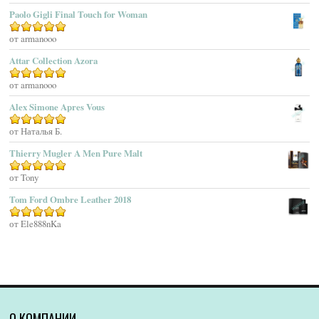
Agatho Parfum
Paolo Gigli Final Touch for Woman
Agent Provocateur
Оценка
от armanooo
5
из 5
Agnes B
Agonist
Attar Collection Azora
Ahjaar
Оценка
от armanooo
5
из 5
Aigner
Alex Simone Apres Vous
Aj Arabia (Widian)
Ajmal
Оценка
от Наталья Б.
5
из 5
Akaro Exclusive
Thierry Mugler A Men Pure Malt
Akro
Оценка
от Tony
5
из 5
Al Hamatt
Tom Ford Ombre Leather 2018
Al Haramain
Al-Jazeera
Оценка
от Ele888nKa
5
из 5
Alaïa Paris
Alain Delon
Alessandro Dell Acqua
Alex Simone
Alexa Lixfeld
О КОМПАНИИ