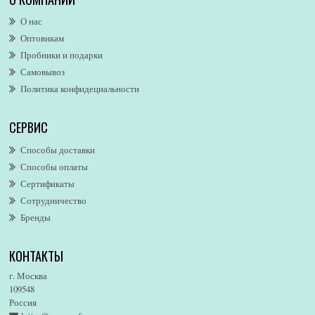
Alexander McQueen
О нас
Alexandre. J
Оптовикам
Alford & Hoff
Пробники и подарки
Alfred Dunhill
Самовывоз
Alfred Ritchy
Политика конфидециальности
Alfred Sung
Alghabra Parfums
СЕРВИС
AllSaints
Alsayad
Способы доставки
Altaia
Способы оплаты
Alvarez Gomez
Сертификаты
Alviero Martini
Сотрудничество
Бренды
Alyson Oldoini
Alyssa Ashley
КОНТАКТЫ
American Eagle
Amirius
г. Москва
Amore Segreto
109548
Россия
Amorino