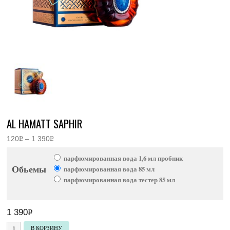
AL HAMATT SAPHIR
120
Р
–
1 390
Р
Диапазон
УБ.
УБ.
цен:
парфюмированная вода 1,6 мл пробник
120руб.
Обьемы
–
парфюмированная вода 85 мл
1
парфюмированная вода тестер 85 мл
390руб.
1 390
Р
УБ.
Количество товара Al Hamatt Saphir
В КОРЗИНУ