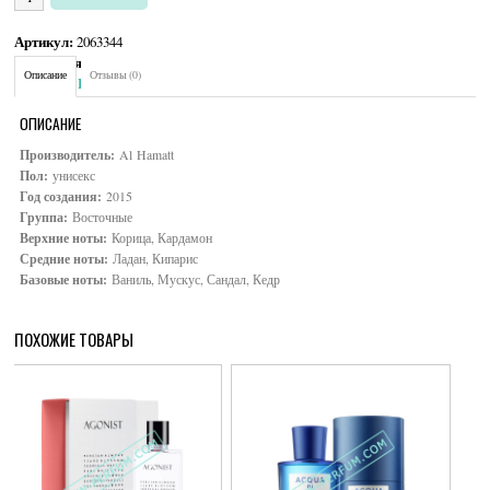
Артикул:
2063344
Категория:
Унисекс
Описание
Отзывы (0)
Brand:
Al Hamatt
ОПИСАНИЕ
Производитель:
Al Hamatt
Пол:
унисекс
Год создания:
2015
Группа:
Восточные
Верхние ноты:
Корица, Кардамон
Средние ноты:
Ладан, Кипарис
Базовые ноты:
Ваниль, Мускус, Сандал, Кедр
ПОХОЖИЕ ТОВАРЫ