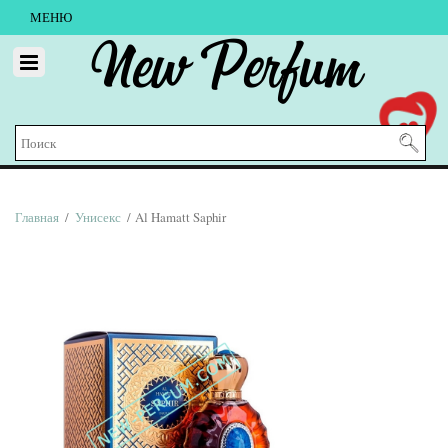
МЕНЮ
New Perfum
Главная
/
Унисекс
/ Al Hamatt Saphir