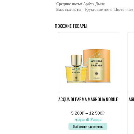
Средние ноты:
Арбуз, Дыня
Базовые ноты:
Фруктовые ноты, Цветочные
ПОХОЖИЕ ТОВАРЫ
ACQUA DI PARMA MAGNOLIA NOBILE
AG
5 200
Р
–
12 500
Р
Диапазон
Ди
УБ.
УБ.
Acqua di Parma
цен:
цен
5
3
Выберите параметры
200руб.
100
–
–