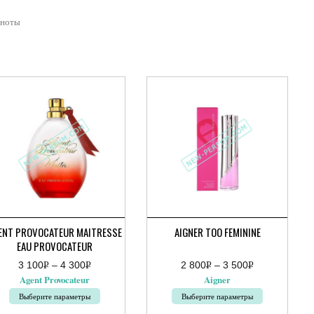
 ноты
ENT PROVOCATEUR MAITRESSE
AIGNER TOO FEMININE
EAU PROVOCATEUR
3 100
Р
–
4 300
Р
2 800
Р
–
3 500
Р
апазон
Диапазон
УБ.
УБ.
УБ.
УБ.
Agent Provocateur
Aigner
:
цен:
2
Выберите параметры
Выберите параметры
руб.
800руб.
–