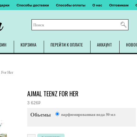
дарки
Способы доставки
Способы оплаты
О нас
Оптовикам
m
ЗИН
КОРЗИНА
ПЕРЕЙТИ К ОПЛАТЕ
АККАУНТ
НОВО
 For Her
AJMAL TEENZ FOR HER
3 626
Р
УБ.
Обьемы
парфюмированная вода 50 мл
Количество товара Ajmal Teenz For Her