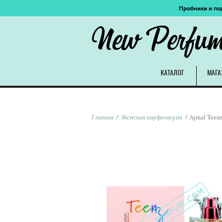
Пробники и по
New Perfu
КАТАЛОГ
МАГА
Главная
/
Женская парфюмерия
/ Ajmal Teenz