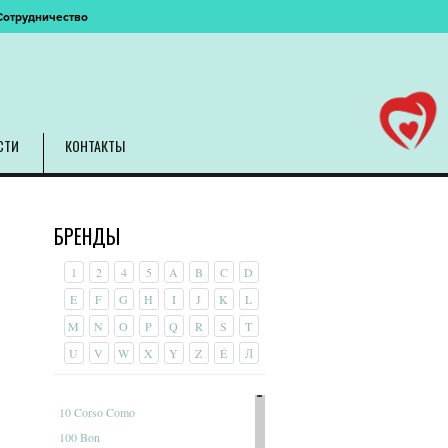
Сотрудничество
СТИ
КОНТАКТЫ
БРЕНДЫ
1
2
4
5
A
B
C
D
E
F
G
H
I
J
K
L
M
N
O
P
Q
R
S
T
U
V
W
X
Y
Z
É
Л
10 Corso Como
100 Bon