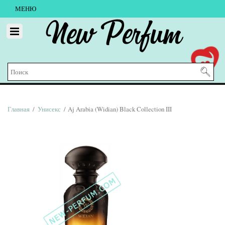
МЕНЮ
New Perfum
Главная
/
Унисекс
/ Aj Arabia (Widian) Black Collection III