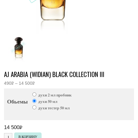
AJ ARABIA (WIDIAN) BLACK COLLECTION III
490
Р
–
14 500
Р
Диапазон
УБ.
УБ.
цен:
духи 2 мл пробник
490руб.
Обьемы
–
духи 50 мл
14
духи тестер 50 мл
500руб.
14 500
Р
УБ.
Количество товара Aj Arabia (Widian) Black Collection III
В КОРЗИНУ