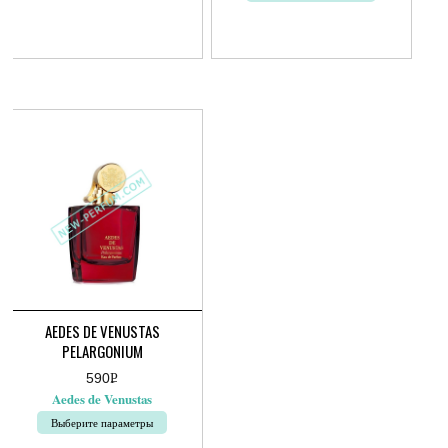
Этот
товар
имеет
несколько
вариаций.
Опции
можно
выбрать
на
странице
товара.
AEDES DE VENUSTAS
PELARGONIUM
590
Р
УБ.
Aedes de Venustas
Выберите параметры