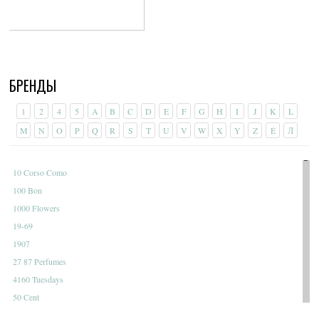
Этот
товар
имеет
несколько
вариаций.
Опции
БРЕНДЫ
можно
выбрать
на
1
2
4
5
A
B
C
D
E
F
G
H
I
J
K
L
странице
M
N
O
P
Q
R
S
T
U
V
W
X
Y
Z
É
Л
товара.
10 Corso Como
100 Bon
1000 Flowers
19-69
1907
27 87 Perfumes
4160 Tuesdays
50 Cent
A Dozen Roses