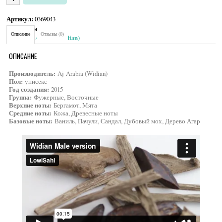
Артикул:
0369043
Категория:
Унисекс
Описание
Отзывы (0)
Brand:
Aj Arabia (Widian)
ОПИСАНИЕ
Производитель:
Aj Arabia (Widian)
Пол:
унисекс
Год создания:
2015
Группа:
Фужерные, Восточные
Верхние ноты:
Бергамот, Мята
Средние ноты:
Кожа, Древесные ноты
Базовые ноты:
Ваниль, Пачули, Сандал, Дубовый мох, Дерево Агар