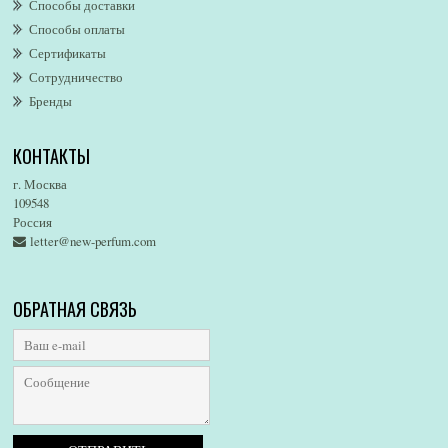
Способы доставки
Altaia
Способы оплаты
Alvarez Gomez
Сертификаты
Alviero Martini
Сотрудничество
Бренды
Alyson Oldoini
Alyssa Ashley
КОНТАКТЫ
American Eagle
Amirius
г. Москва
Amore Segreto
109548
Россия
Amorino
letter@new-perfum.com
Amouage
Amouroud
Amzan
ОБРАТНАЯ СВЯЗЬ
Anat Fritz
Andre D`Archer
Andrea Maack
Andree Putman
Andy Warhol