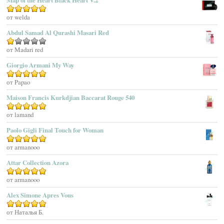
Map of the Heart Black Heart V.2
Adolfo Dominguez
Оценка
от welda
5
из 5
Adrienne Vittadini
Abdul Samad Al Qurashi Masari Red
Aedes De Venustas
Aerin Lauder
Оценка
от Madari red
1
Aēsop
Giorgio Armani My Way
из
Aether
5
Оценка
от Papao
5
из 5
Affinessence
Maison Francis Kurkdjian Baccarat Rouge 540
Afnan Perfumes
Agatha Ruiz De La Prada
Оценка
от lamand
5
из 5
Agatho Parfum
Paolo Gigli Final Touch for Woman
Agent Provocateur
Оценка
от armanooo
5
из 5
Agnes B
Agonist
Attar Collection Azora
Ahjaar
Оценка
от armanooo
5
из 5
Aigner
Alex Simone Apres Vous
Aj Arabia (Widian)
Ajmal
Оценка
от Наталья Б.
5
из 5
Akaro Exclusive