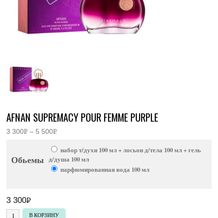
AFNAN SUPREMACY POUR FEMME PURPLE
3 300
Р
–
5 500
Р
Диапазон
УБ.
УБ.
цен:
набор т/духи 100 мл + лосьон д/тела 100 мл + гель
3
Обьемы
300руб.
д/душа 100 мл
–
парфюмированная вода 100 мл
5
500руб.
3 300
Р
УБ.
Количество товара Afnan Supremacy Pour Femme Purple
В КОРЗИНУ