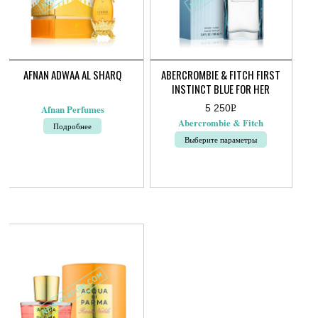
AFNAN ADWAA AL SHARQ
ABERCROMBIE & FITCH FIRST
INSTINCT BLUE FOR HER
5 250
Р
Afnan Perfumes
УБ.
Abercrombie & Fitch
Подробнее
Выберите параметры
Этот
товар
имеет
несколько
вариаций.
Опции
можно
выбрать
на
странице
товара.