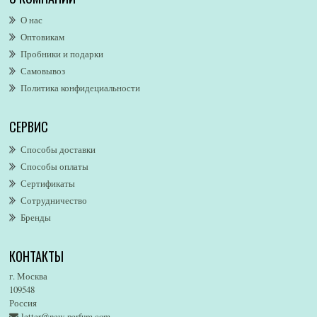
Alexander McQueen
О нас
Alexandre. J
Оптовикам
Alford & Hoff
Пробники и подарки
Alfred Dunhill
Самовывоз
Alfred Ritchy
Политика конфидециальности
Alfred Sung
Alghabra Parfums
СЕРВИС
AllSaints
Alsayad
Способы доставки
Altaia
Способы оплаты
Alvarez Gomez
Сертификаты
Alviero Martini
Сотрудничество
Бренды
Alyson Oldoini
Alyssa Ashley
КОНТАКТЫ
American Eagle
Amirius
г. Москва
Amore Segreto
109548
Россия
Amorino
letter@new-perfum.com