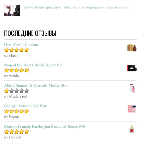
Acqua Di Genova
Flowerbomb празднует юбилей новой рекламной кампанией
Acqua Di Monaco
Acqua Di Parma
Acqua Di Portofino
ПОСЛЕДНИЕ ОТЗЫВЫ
Acqua Di Sardegna
Acqua Di Stresa
Orto Parisi Cuoium
Adam Levine
Оценка
от Илья
5
из 5
Adamo Parfum
Adidas
Map of the Heart Black Heart V.2
Adolfo Dominguez
Оценка
от welda
5
из 5
Adrienne Vittadini
Abdul Samad Al Qurashi Masari Red
Aedes De Venustas
Aerin Lauder
Оценка
от Madari red
1
Aēsop
Giorgio Armani My Way
из
Aether
5
Оценка
от Papao
5
из 5
Affinessence
Maison Francis Kurkdjian Baccarat Rouge 540
Afnan Perfumes
Agatha Ruiz De La Prada
Оценка
от lamand
5
из 5