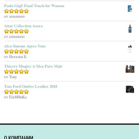
Agatho Parfum
Paolo Gigli Final Touch for Woman
Agent Provocateur
Оценка
от armanooo
5
из 5
Agnes B
Agonist
Attar Collection Azora
Ahjaar
Оценка
от armanooo
5
из 5
Aigner
Alex Simone Apres Vous
Aj Arabia (Widian)
Ajmal
Оценка
от Наталья Б.
5
из 5
Akaro Exclusive
Thierry Mugler A Men Pure Malt
Akro
Оценка
от Tony
5
из 5
Al Hamatt
Tom Ford Ombre Leather 2018
Al Haramain
Al-Jazeera
Оценка
от Ele888nKa
5
из 5
Alaïa Paris
Alain Delon
Alessandro Dell Acqua
Alex Simone
Alexa Lixfeld
О КОМПАНИИ