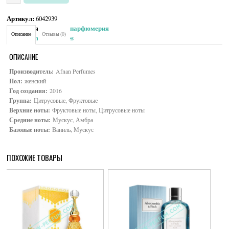
Артикул:
6042939
Категория:
Женская парфюмерия
Описание
Отзывы (0)
Brand:
Afnan Perfumes
ОПИСАНИЕ
Производитель:
Afnan Perfumes
Пол:
женский
Год создания:
2016
Группа:
Цитрусовые, Фруктовые
Верхние ноты:
Фруктовые ноты, Цитрусовые ноты
Средние ноты:
Мускус, Амбра
Базовые ноты:
Ваниль, Мускус
ПОХОЖИЕ ТОВАРЫ