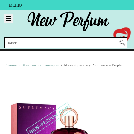
МЕНЮ
New Perfum
Главная
/
Женская парфюмерия
/ Afnan Supremacy Pour Femme Purple