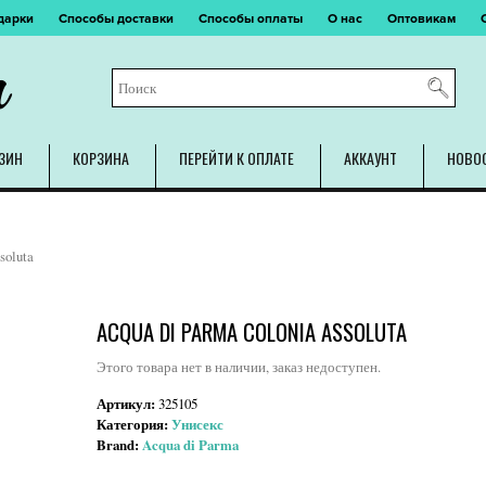
дарки
Способы доставки
Способы оплаты
О нас
Оптовикам
m
ЗИН
КОРЗИНА
ПЕРЕЙТИ К ОПЛАТЕ
АККАУНТ
НОВО
soluta
ACQUA DI PARMA COLONIA ASSOLUTA
Этого товара нет в наличии, заказ недоступен.
Артикул:
325105
Категория:
Унисекс
Brand:
Acqua di Parma