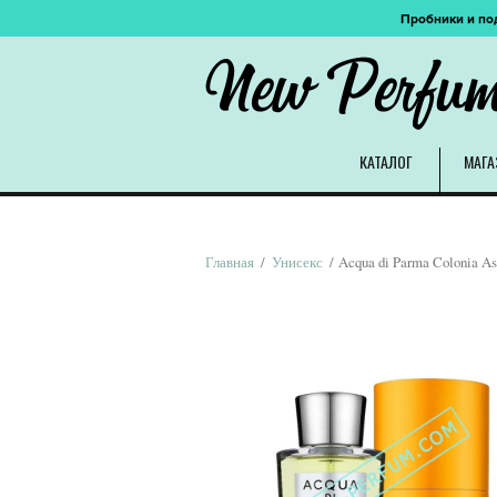
Пробники и по
New Perfu
КАТАЛОГ
МАГА
Главная
/
Унисекс
/ Acqua di Parma Colonia As