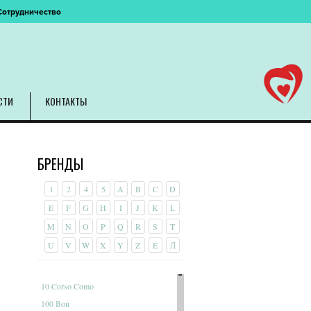
Сотрудничество
СТИ
КОНТАКТЫ
БРЕНДЫ
1
2
4
5
A
B
C
D
E
F
G
H
I
J
K
L
M
N
O
P
Q
R
S
T
U
V
W
X
Y
Z
É
Л
10 Corso Como
100 Bon