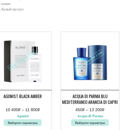
-иланг
, Белый мускус
AGONIST BLACK AMBER
ACQUA DI PARMA BLU
MEDITERRANEO ARANCIA DI CAPRI
10 400
Р
–
11 800
Р
450
Р
–
13 200
Р
апазон
Диапазон
УБ.
УБ.
УБ.
УБ.
Agonist
Acqua di Parma
:
цен:
450руб.
Выберите параметры
Выберите параметры
руб.
–
13