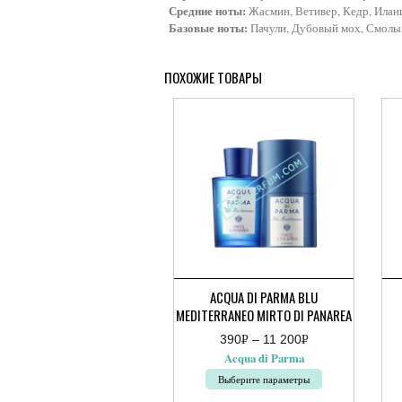
Средние ноты:
Жасмин, Ветивер, Кедр, Иланг
Базовые ноты:
Пачули, Дубовый мох, Смолы
ПОХОЖИЕ ТОВАРЫ
ACQUA DI PARMA BLU
MEDITERRANEO MIRTO DI PANAREA
390
Р
–
11 200
Р
Диапазон
Ди
УБ.
УБ.
Acqua di Parma
цен:
цен
390руб.
10
Выберите параметры
–
400
11
–