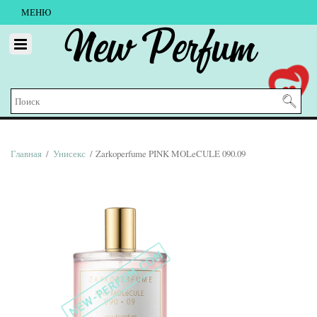
МЕНЮ
New Perfum
Главная
/
Унисекс
/ Zarkoperfume PINK MOLeCULE 090.09