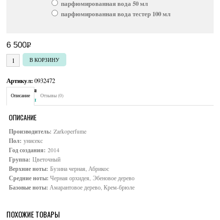
парфюмированная вода 50 мл
парфюмированная вода тестер 100 мл
6 500
Р
УБ.
Количество товара Zarkoperfume PINK MOLeCULE 090.09
В КОРЗИНУ
Артикул:
0932472
Категория:
Унисекс
Описание
Отзывы (0)
Brand:
Zarkoperfume
ОПИСАНИЕ
Производитель:
Zarkoperfume
Пол:
унисекс
Год создания:
2014
Группа:
Цветочный
Верхние ноты:
Бузина черная, Абрикос
Средние ноты:
Черная орхидея, Эбеновое дерево
Базовые ноты:
Амарантовое дерево, Крем-брюле
ПОХОЖИЕ ТОВАРЫ