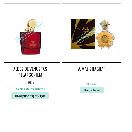
AEDES DE VENUSTAS
AJMAL SHAGHAF
PELARGONIUM
590
Р
Ajmal
УБ.
Aedes de Venustas
Подробнее
Выберите параметры
Этот
товар
имеет
несколько
вариаций.