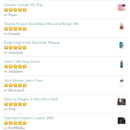
1
Aēsop
Giorgio Armani My Way
из
Aether
5
Оценка
от Papao
5
из 5
Affinessence
Maison Francis Kurkdjian Baccarat Rouge 540
Afnan Perfumes
Agatha Ruiz De La Prada
Оценка
от lamand
5
из 5
Agatho Parfum
Paolo Gigli Final Touch for Woman
Agent Provocateur
Оценка
от armanooo
5
из 5
Agnes B
Agonist
Attar Collection Azora
Ahjaar
Оценка
от armanooo
5
из 5
Aigner
Alex Simone Apres Vous
Aj Arabia (Widian)
Ajmal
Оценка
от Наталья Б.
5
из 5
Akaro Exclusive
Thierry Mugler A Men Pure Malt
Akro
Оценка
от Tony
5
из 5
Al Hamatt
Tom Ford Ombre Leather 2018
Al Haramain
Al-Jazeera
Оценка
от Ele888nKa
5
из 5