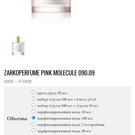
ZARKOPERFUME PINK MOLECULE 090.09
490
Р
–
9 500
Р
Диапазон
УБ.
УБ.
цен:
крем д/рук 50 мл
490руб.
–
набор т/духи 100 мл + блеск д/губ
9
набор т/духи 100 мл + т/духи 10 мл
500руб.
парфюмированная вода 10 мл
Обьемы
парфюмированная вода 100 мл
парфюмированная вода 2 мл пробник
парфюмированная вода 30 мл