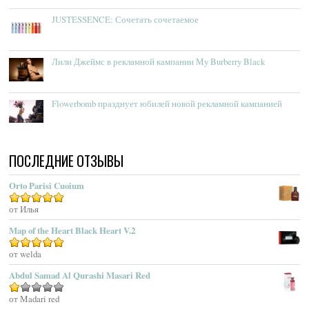
Absolument Parfumeur
JUSTESSENCE: Сочетать сочетаемое
Acca Kappa
Accendis
Acqua Delle Langhe
Лили Джеймс в рекламной кампании My Burberry Black
Acqua Dell’Elba
Acqua Di Genova
Flowerbomb празднует юбилей новой рекламной кампанией
Acqua Di Monaco
Acqua Di Parma
Acqua Di Portofino
ПОСЛЕДНИЕ ОТЗЫВЫ
Acqua Di Sardegna
Acqua Di Stresa
Orto Parisi Cuoium
Adam Levine
Оценка
от Илья
5
из 5
Adamo Parfum
Adidas
Map of the Heart Black Heart V.2
Adolfo Dominguez
Оценка
от welda
5
из 5
Adrienne Vittadini
Abdul Samad Al Qurashi Masari Red
Aedes De Venustas
Aerin Lauder
Оценка
от Madari red