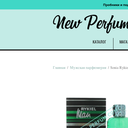
Пробники и по
New Perfu
КАТАЛОГ
МАГА
Главная
/
Мужская парфюмерия
/ Sonia Ryki