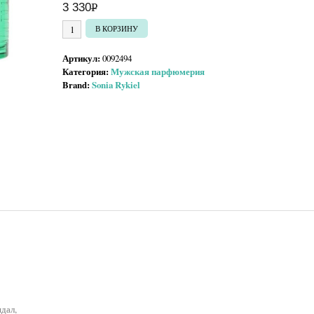
3 330
Р
УБ.
Количество товара Sonia Rykiel Rykiel Man
В КОРЗИНУ
Артикул:
0092494
Категория:
Мужская парфюмерия
Brand:
Sonia Rykiel
дал,