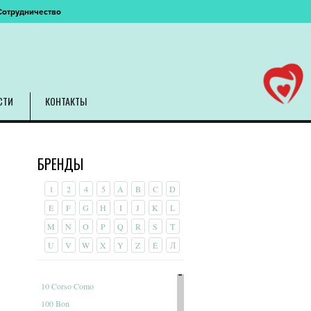
Сотрудничество
СТИ
КОНТАКТЫ
БРЕНДЫ
1
2
4
5
A
B
C
D
E
F
G
H
I
J
K
L
M
N
O
P
Q
R
S
T
U
V
W
X
Y
Z
É
Л
10 Corso Como
100 Bon