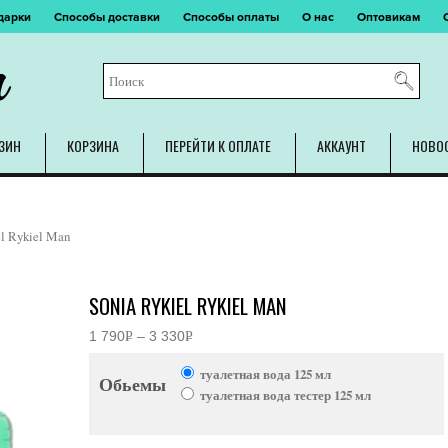
дарки
Способы доставки
Способы оплаты
О нас
Оптовикам
m
ЗИН
КОРЗИНА
ПЕРЕЙТИ К ОПЛАТЕ
АККАУНТ
НОВО
el Rykiel Man
SONIA RYKIEL RYKIEL MAN
1 790
Р
–
3 330
Р
Диапазон
УБ.
УБ.
цен:
туалетная вода 125 мл
1
Обьемы
790руб.
туалетная вода тестер 125 мл
–
3
330руб.