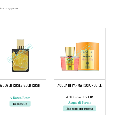
Белое дерево
A DOZEN ROSES GOLD RUSH
ACQUA DI PARMA ROSA NOBILE
4 100
Р
–
9 600
Р
A Dozen Roses
Диапазон
УБ.
УБ.
Acqua di Parma
Подробнее
цен:
4
Выберите параметры
100руб.
–