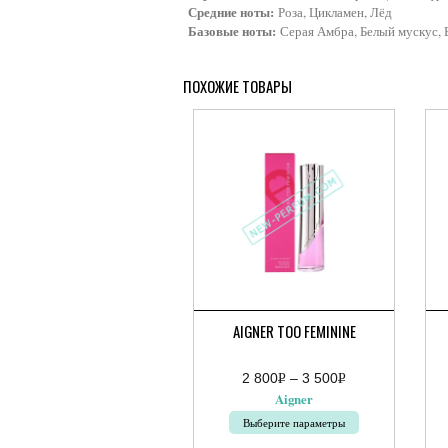
Средние ноты:
Роза, Цикламен, Лёд
Базовые ноты:
Серая Амбра, Белый мускус, 
ПОХОЖИЕ ТОВАРЫ
AIGNER TOO FEMININE
2 800
Р
–
3 500
Р
Диапазон
УБ.
УБ.
Aigner
цен:
2
Выберите параметры
800руб.
–