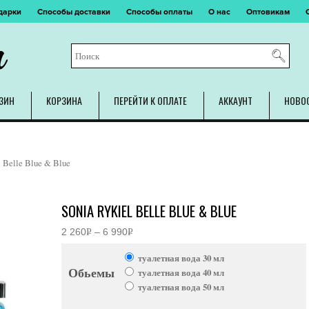
дарки
Способы доставки
Способы оплаты
О нас
Оптовикам
m
ЗИН
КОРЗИНА
ПЕРЕЙТИ К ОПЛАТЕ
АККАУНТ
НОВО
l Belle Blue & Blue
SONIA RYKIEL BELLE BLUE & BLUE
2 260
Р
–
6 990
Р
Диапазон
УБ.
УБ.
цен:
туалетная вода 30 мл
2
Обьемы
260руб.
туалетная вода 40 мл
–
туалетная вода 50 мл
6
990руб.