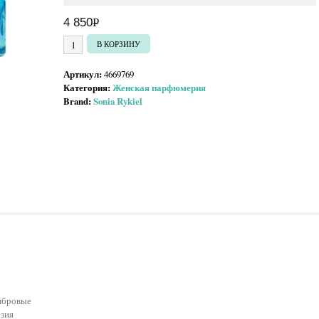
4 850
Р
УБ.
Количество товара Sonia Rykiel Belle Blue & Blue
В КОРЗИНУ
Артикул:
4669769
Категория:
Женская парфюмерия
Brand:
Sonia Rykiel
мбровые
езия