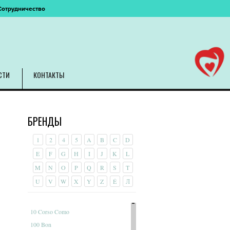
Сотрудничество
СТИ
КОНТАКТЫ
БРЕНДЫ
1
2
4
5
A
B
C
D
E
F
G
H
I
J
K
L
M
N
O
P
Q
R
S
T
U
V
W
X
Y
Z
É
Л
10 Corso Como
100 Bon