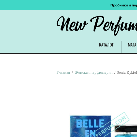
Пробники и по
New Perfu
КАТАЛОГ
МАГА
Главная
/
Женская парфюмерия
/ Sonia Rykie