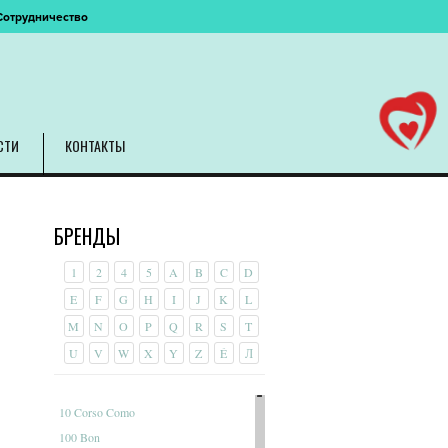
Сотрудничество
СТИ
КОНТАКТЫ
БРЕНДЫ
1
2
4
5
A
B
C
D
E
F
G
H
I
J
K
L
M
N
O
P
Q
R
S
T
U
V
W
X
Y
Z
É
Л
10 Corso Como
100 Bon