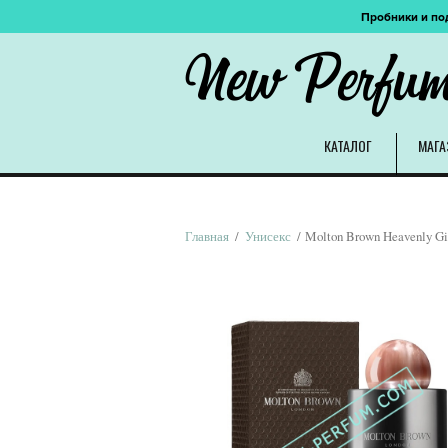
Пробники и по
New Perfu
КАТАЛОГ
МАГА
Главная
/
Унисекс
/ Molton Brown Heavenly Gin