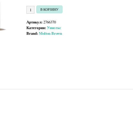
Количество товара Molton Brown Heavenly Gingerlily Eau de Parf
В КОРЗИНУ
Артикул:
2766370
Категория:
Унисекс
Brand:
Molton Brown