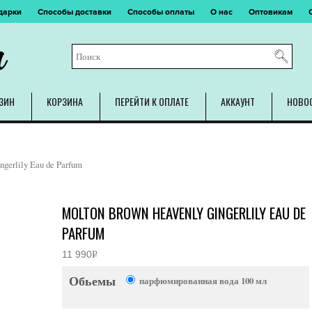
дарки
Способы доставки
Способы оплаты
О нас
Оптовикам
m
ЗИН
КОРЗИНА
ПЕРЕЙТИ К ОПЛАТЕ
АККАУНТ
НОВО
gerlily Eau de Parfum
MOLTON BROWN HEAVENLY GINGERLILY EAU DE
PARFUM
11 990
Р
УБ.
Обьемы
парфюмированная вода 100 мл