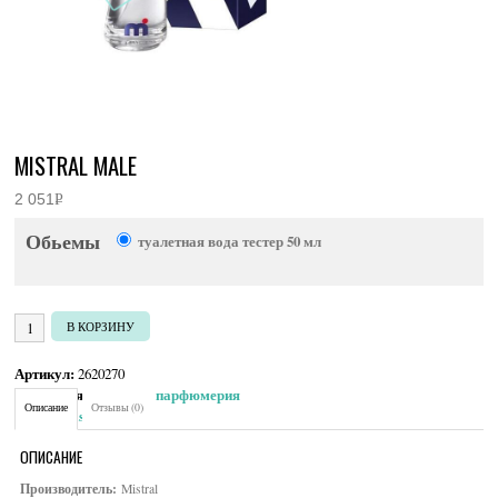
MISTRAL MALE
2 051
Р
УБ.
Обьемы
туалетная вода тестер 50 мл
Количество товара Mistral Male
В КОРЗИНУ
Артикул:
2620270
Категория:
Мужская парфюмерия
Описание
Отзывы (0)
Brand:
Mistral
ОПИСАНИЕ
Производитель:
Mistral