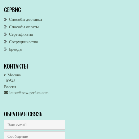
Alghabra Parfums
СЕРВИС
AllSaints
Alsayad
Способы доставки
Altaia
Способы оплаты
Alvarez Gomez
Сертификаты
Alviero Martini
Сотрудничество
Бренды
Alyson Oldoini
Alyssa Ashley
КОНТАКТЫ
American Eagle
Amirius
г. Москва
Amore Segreto
109548
Россия
Amorino
letter@new-perfum.com
Amouage
Amouroud
Amzan
ОБРАТНАЯ СВЯЗЬ
Anat Fritz
Andre D`Archer
Andrea Maack