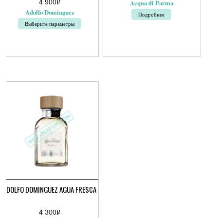
4 900
Р
Acqua di Parma
УБ.
Adolfo Dominguez
Подробнее
Выберите параметры
Этот
товар
имеет
несколько
вариаций.
Опции
можно
выбрать
на
странице
товара.
ADOLFO DOMINGUEZ AGUA FRESCA
4 300
Р