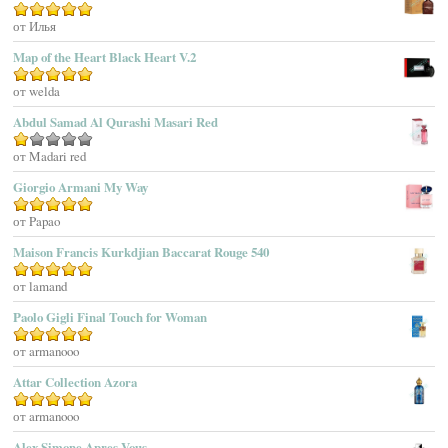
Adam Levine
Оценка
от Илья
5
из 5
Adamo Parfum
Adidas
Map of the Heart Black Heart V.2
Adolfo Dominguez
Оценка
от welda
5
из 5
Adrienne Vittadini
Abdul Samad Al Qurashi Masari Red
Aedes De Venustas
Aerin Lauder
Оценка
от Madari red
1
Aēsop
Giorgio Armani My Way
из
Aether
5
Оценка
от Papao
5
из 5
Affinessence
Maison Francis Kurkdjian Baccarat Rouge 540
Afnan Perfumes
Agatha Ruiz De La Prada
Оценка
от lamand
5
из 5
Agatho Parfum
Paolo Gigli Final Touch for Woman
Agent Provocateur
Оценка
от armanooo
5
из 5
Agnes B
Agonist
Attar Collection Azora
Ahjaar
Оценка
от armanooo
5
из 5
Aigner
Alex Simone Apres Vous