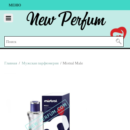
МЕНЮ
New Perfum
Главная
/
Мужская парфюмерия
/ Mistral Male