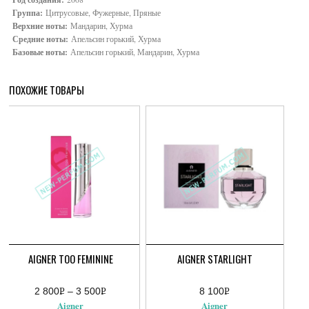
Группа:
Цитрусовые, Фужерные, Пряные
Верхние ноты:
Мандарин, Хурма
Средние ноты:
Апельсин горький, Хурма
Базовые ноты:
Апельсин горький, Мандарин, Хурма
ПОХОЖИЕ ТОВАРЫ
AIGNER TOO FEMININE
AIGNER STARLIGHT
2 800
Р
–
3 500
Р
8 100
Р
Диапазон
УБ.
УБ.
УБ.
Aigner
Aigner