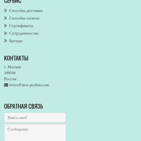
СЕРВИС
AllSaints
Alsayad
Способы доставки
Altaia
Способы оплаты
Alvarez Gomez
Сертификаты
Alviero Martini
Сотрудничество
Бренды
Alyson Oldoini
Alyssa Ashley
КОНТАКТЫ
American Eagle
Amirius
г. Москва
Amore Segreto
109548
Россия
Amorino
letter@new-perfum.com
Amouage
Amouroud
Amzan
ОБРАТНАЯ СВЯЗЬ
Anat Fritz
Andre D`Archer
Andrea Maack
Andree Putman