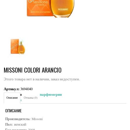
MISSONI COLORI ARANCIO
Этого товара нет в наличии, заказ недоступен.
Артикул:
3694040
Категория:
Женская парфюмерия
Описание
Отзывы (0)
Brand:
Missoni
ОПИСАНИЕ
Производитель:
Missoni
Пол:
женский
Год создания:
2008