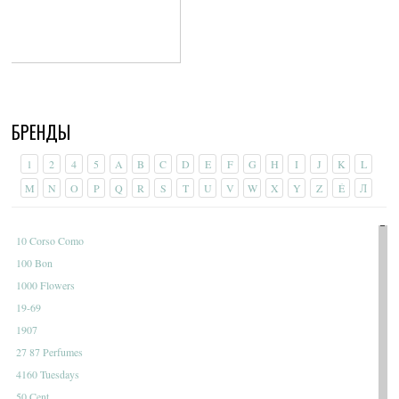
БРЕНДЫ
1
2
4
5
A
B
C
D
E
F
G
H
I
J
K
L
M
N
O
P
Q
R
S
T
U
V
W
X
Y
Z
É
Л
10 Corso Como
100 Bon
1000 Flowers
19-69
1907
27 87 Perfumes
4160 Tuesdays
50 Cent