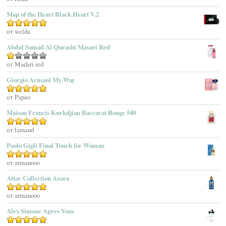
Adidas
Map of the Heart Black Heart V.2
Adolfo Dominguez
Оценка
от welda
5
из 5
Adrienne Vittadini
Abdul Samad Al Qurashi Masari Red
Aedes De Venustas
Aerin Lauder
Оценка
от Madari red
1
Aēsop
Giorgio Armani My Way
из
Aether
5
Оценка
от Papao
5
из 5
Affinessence
Maison Francis Kurkdjian Baccarat Rouge 540
Afnan Perfumes
Agatha Ruiz De La Prada
Оценка
от lamand
5
из 5
Agatho Parfum
Paolo Gigli Final Touch for Woman
Agent Provocateur
Оценка
от armanooo
5
из 5
Agnes B
Agonist
Attar Collection Azora
Ahjaar
Оценка
от armanooo
5
из 5
Aigner
Alex Simone Apres Vous
Aj Arabia (Widian)