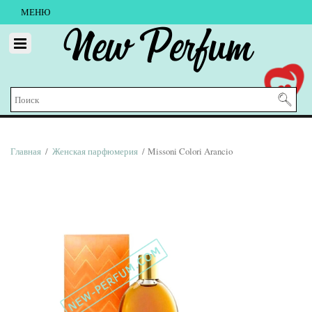
МЕНЮ
New Perfum
Главная
/
Женская парфюмерия
/ Missoni Colori Arancio