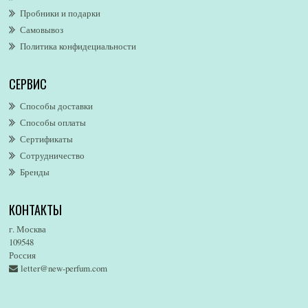
Пробники и подарки
Alfred Dunhill
Самовывоз
Alfred Ritchy
Политика конфидециальности
Alfred Sung
Alghabra Parfums
СЕРВИС
AllSaints
Alsayad
Способы доставки
Altaia
Способы оплаты
Alvarez Gomez
Сертификаты
Alviero Martini
Сотрудничество
Бренды
Alyson Oldoini
Alyssa Ashley
КОНТАКТЫ
American Eagle
Amirius
г. Москва
Amore Segreto
109548
Россия
Amorino
letter@new-perfum.com
Amouage
Amouroud