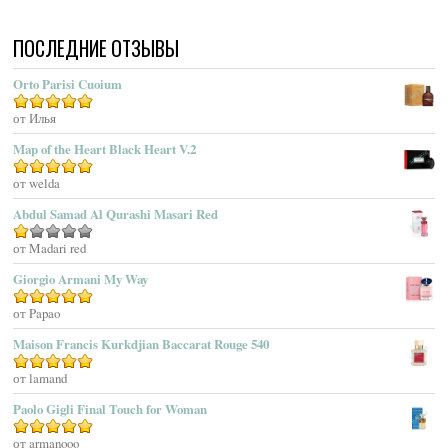
Acqua Di Portofino
ПОСЛЕДНИЕ ОТЗЫВЫ
Acqua Di Sardegna
Acqua Di Stresa
Orto Parisi Cuoium
Adam Levine
Оценка
от Илья
5
из 5
Adamo Parfum
Adidas
Map of the Heart Black Heart V.2
Adolfo Dominguez
Оценка
от welda
5
из 5
Adrienne Vittadini
Abdul Samad Al Qurashi Masari Red
Aedes De Venustas
Aerin Lauder
Оценка
от Madari red
1
Aēsop
Giorgio Armani My Way
из
Aether
5
Оценка
от Papao
5
из 5
Affinessence
Maison Francis Kurkdjian Baccarat Rouge 540
Afnan Perfumes
Agatha Ruiz De La Prada
Оценка
от lamand
5
из 5
Agatho Parfum
Paolo Gigli Final Touch for Woman
Agent Provocateur
Оценка
от armanooo
5
из 5
Agnes B