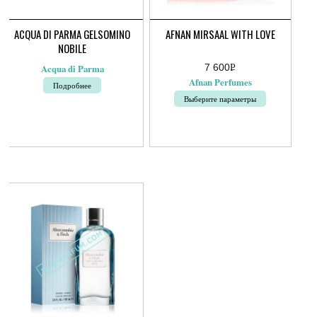
ACQUA DI PARMA GELSOMINO
AFNAN MIRSAAL WITH LOVE
NOBILE
7 600
Р
Acqua di Parma
УБ.
Afnan Perfumes
Подробнее
Выберите параметры
Этот
товар
имеет
несколько
вариаций.
Опции
можно
выбрать
на
странице
товара.