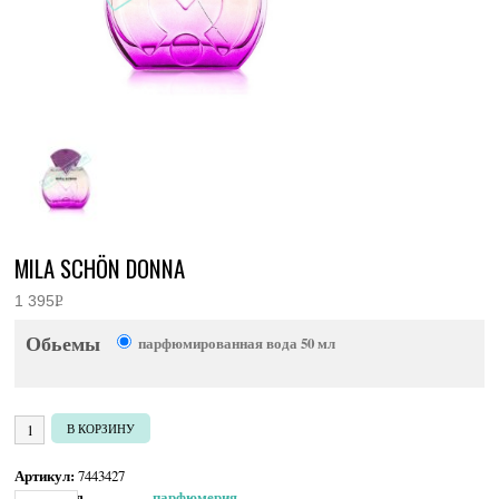
MILA SCHÖN DONNA
1 395
Р
УБ.
Обьемы
парфюмированная вода 50 мл
Количество товара Mila Schön Donna
В КОРЗИНУ
Артикул:
7443427
Категория:
Женская парфюмерия