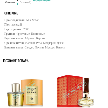
Описание
Отзывы (0)
Brand:
Mila Schön
ОПИСАНИЕ
Производитель:
Mila Schon
Пол:
женский
Год создания:
2000
Группа:
Фруктовые, Цветочные
Верхние ноты:
Абрикос, Бергамот
Средние ноты:
Жасмин, Роза, Мандарин, Дыня
Базовые ноты:
Сандал, Пачули, Мускус, Ваниль
ПОХОЖИЕ ТОВАРЫ