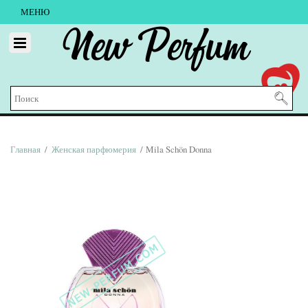
МЕНЮ
New Perfum
Главная
/
Женская парфюмерия
/ Mila Schön Donna