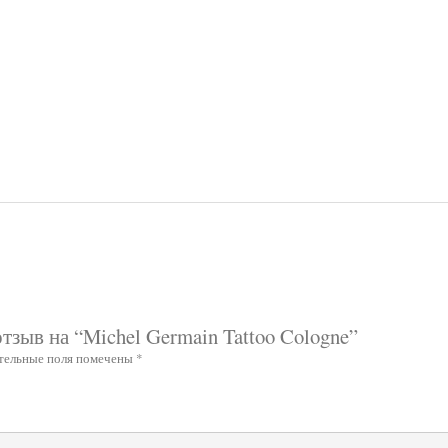
тзыв на “Michel Germain Tattoo Cologne”
тельные поля помечены
*