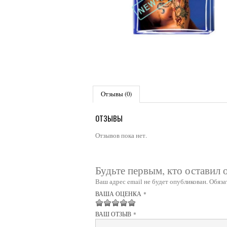
Отзывы (0)
ОТЗЫВЫ
Отзывов пока нет.
Будьте первым, кто оставил о
Ваш адрес email не будет опубликован.
Обяза
ВАША ОЦЕНКА
*
1
2 из 5
3 из 5
4 из 5 звёзд
5 из 5 звёзд
ВАШ ОТЗЫВ
*
из
звёзд
звёзд