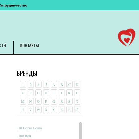
Сотрудничество
СТИ
КОНТАКТЫ
БРЕНДЫ
1
2
4
5
A
B
C
D
E
F
G
H
I
J
K
L
M
N
O
P
Q
R
S
T
U
V
W
X
Y
Z
É
Л
10 Corso Como
100 Bon