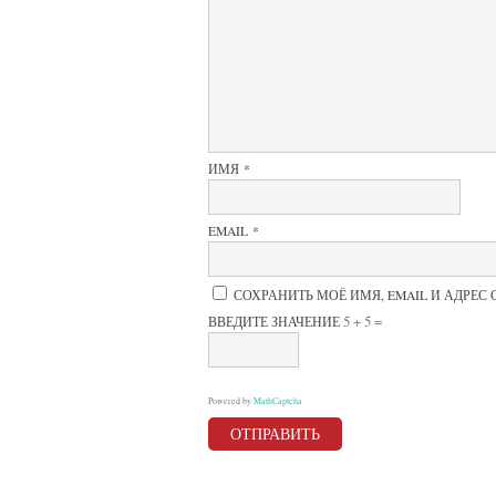
5
звёзд
ИМЯ
*
EMAIL
*
СОХРАНИТЬ МОЁ ИМЯ, EMAIL И АДРЕС
5 + 5 =
ВВЕДИТЕ ЗНАЧЕНИЕ
Powered by
MathCaptcha