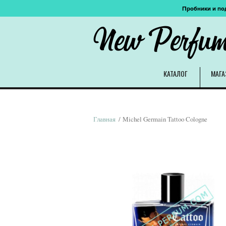
Пробники и по
New Perfu
КАТАЛОГ
МАГА
Главная
/ Michel Germain Tattoo Cologne