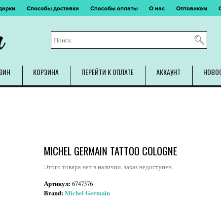
дарки
Способы доставки
Способы оплаты
О нас
Оптовикам
m
ЗИН
КОРЗИНА
ПЕРЕЙТИ К ОПЛАТЕ
АККАУНТ
НОВО
MICHEL GERMAIN TATTOO COLOGNE
Этого товара нет в наличии, заказ недоступен.
Артикул:
6747376
Brand:
Michel Germain