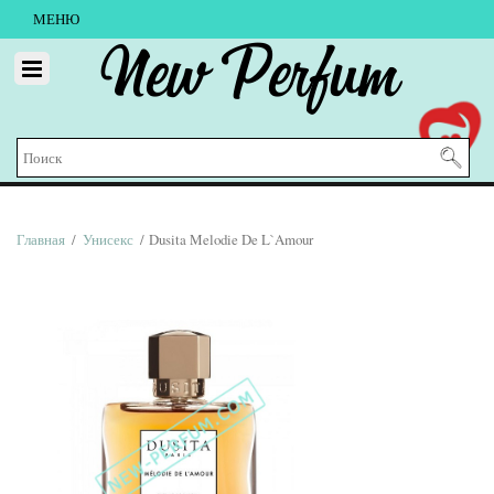
МЕНЮ
New Perfum
Главная
/
Унисекс
/ Dusita Melodie De L`Amour