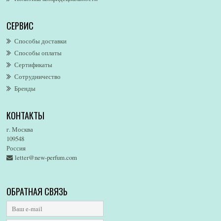
Alfred Sung
Alghabra Parfums
СЕРВИС
AllSaints
Alsayad
Способы доставки
Altaia
Способы оплаты
Alvarez Gomez
Сертификаты
Alviero Martini
Сотрудничество
Бренды
Alyson Oldoini
Alyssa Ashley
КОНТАКТЫ
American Eagle
Amirius
г. Москва
Amore Segreto
109548
Россия
Amorino
letter@new-perfum.com
Amouage
Amouroud
Amzan
ОБРАТНАЯ СВЯЗЬ
Anat Fritz
Andre D`Archer