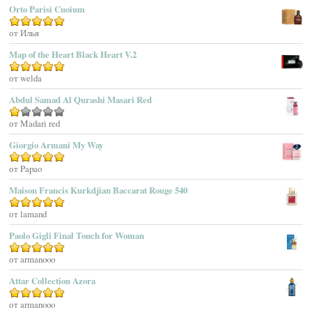
Orto Parisi Cuoium
Adam Levine
Оценка
от Илья
5
из 5
Adamo Parfum
Adidas
Map of the Heart Black Heart V.2
Adolfo Dominguez
Оценка
от welda
5
из 5
Adrienne Vittadini
Abdul Samad Al Qurashi Masari Red
Aedes De Venustas
Aerin Lauder
Оценка
от Madari red
1
Aēsop
Giorgio Armani My Way
из
Aether
5
Оценка
от Papao
5
из 5
Affinessence
Maison Francis Kurkdjian Baccarat Rouge 540
Afnan Perfumes
Agatha Ruiz De La Prada
Оценка
от lamand
5
из 5
Agatho Parfum
Paolo Gigli Final Touch for Woman
Agent Provocateur
Оценка
от armanooo
5
из 5
Agnes B
Agonist
Attar Collection Azora
Ahjaar
Оценка
от armanooo
5
из 5