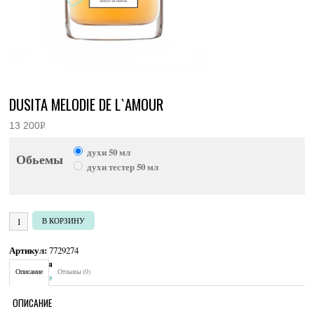
DUSITA MELODIE DE L`AMOUR
13 200
Р
УБ.
духи 50 мл
Обьемы
духи тестер 50 мл
Количество товара Dusita Melodie De L`Amour
В КОРЗИНУ
Артикул:
7729274
Категория:
Унисекс
Описание
Отзывы (0)
Brand:
Dusita
ОПИСАНИЕ