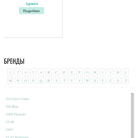
Agonist
Подробнее
БРЕНДЫ
1
2
4
5
A
B
C
D
E
F
G
H
I
J
K
L
M
N
O
P
Q
R
S
T
U
V
W
X
Y
Z
É
Л
10 Corso Como
100 Bon
1000 Flowers
19-69
1907
27 87 Perfumes