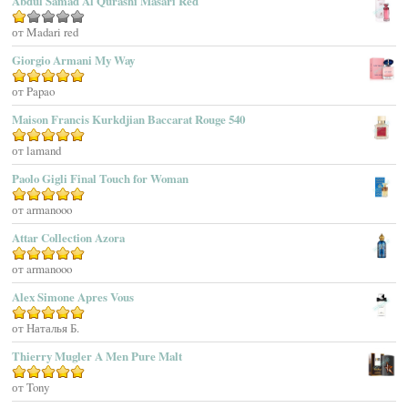
Abdul Samad Al Qurashi Masari Red
Aedes De Venustas
Aerin Lauder
Оценка
от Madari red
1
Aēsop
Giorgio Armani My Way
из
Aether
5
Оценка
от Papao
5
из 5
Affinessence
Maison Francis Kurkdjian Baccarat Rouge 540
Afnan Perfumes
Agatha Ruiz De La Prada
Оценка
от lamand
5
из 5
Agatho Parfum
Paolo Gigli Final Touch for Woman
Agent Provocateur
Оценка
от armanooo
5
из 5
Agnes B
Agonist
Attar Collection Azora
Ahjaar
Оценка
от armanooo
5
из 5
Aigner
Alex Simone Apres Vous
Aj Arabia (Widian)
Ajmal
Оценка
от Наталья Б.
5
из 5
Akaro Exclusive
Thierry Mugler A Men Pure Malt
Akro
Оценка
от Tony
5
из 5
Al Hamatt