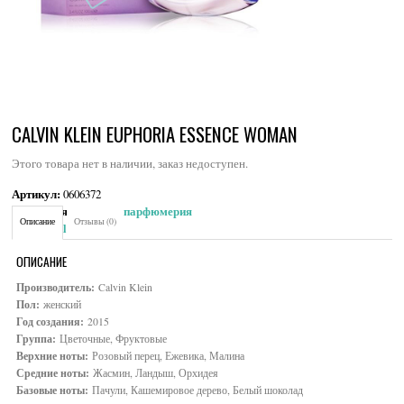
CALVIN KLEIN EUPHORIA ESSENCE WOMAN
Этого товара нет в наличии, заказ недоступен.
Артикул:
0606372
Категория:
Женская парфюмерия
Описание
Отзывы (0)
Brand:
Calvin Klein
ОПИСАНИЕ
Производитель:
Calvin Klein
Пол:
женский
Год создания:
2015
Группа:
Цветочные, Фруктовые
Верхние ноты:
Розовый перец, Ежевика, Малина
Средние ноты:
Жасмин, Ландыш, Орхидея
Базовые ноты:
Пачули, Кашемировое дерево, Белый шоколад