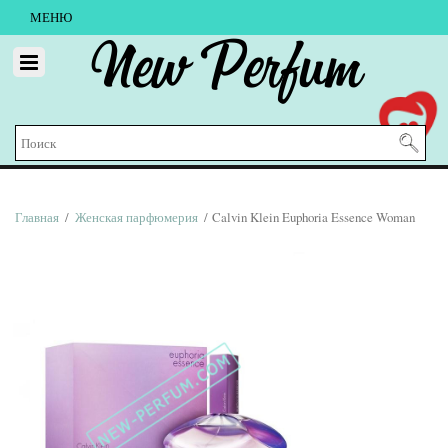
МЕНЮ
New Perfum
Главная
/
Женская парфюмерия
/ Calvin Klein Euphoria Essence Woman