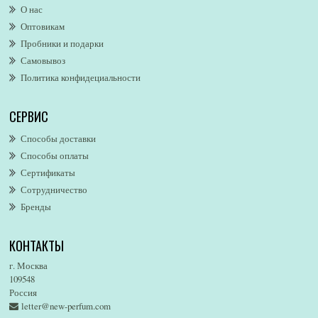
О нас
Alexandre. J
Оптовикам
Alford & Hoff
Пробники и подарки
Alfred Dunhill
Самовывоз
Alfred Ritchy
Политика конфидециальности
Alfred Sung
Alghabra Parfums
СЕРВИС
AllSaints
Alsayad
Способы доставки
Altaia
Способы оплаты
Alvarez Gomez
Сертификаты
Alviero Martini
Сотрудничество
Бренды
Alyson Oldoini
Alyssa Ashley
КОНТАКТЫ
American Eagle
Amirius
г. Москва
Amore Segreto
109548
Россия
Amorino
letter@new-perfum.com
Amouage