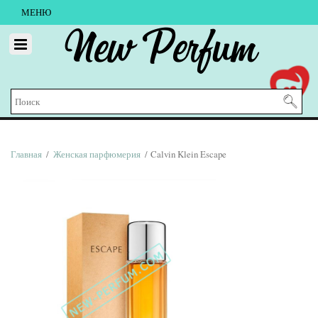
МЕНЮ
New Perfum
Главная
/
Женская парфюмерия
/ Calvin Klein Escape