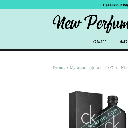
Пробники и по
New Perfu
КАТАЛОГ
МАГА
Главная
/
Мужская парфюмерия
/ Calvin Kle