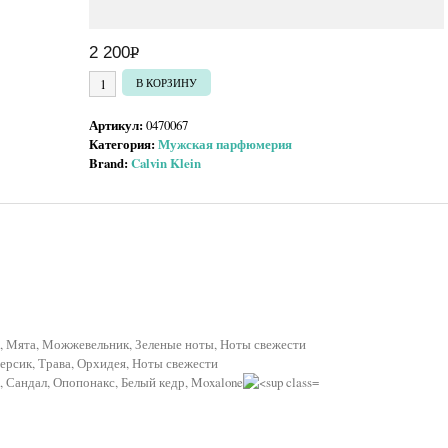
2 200
Р
УБ.
Количество товара Calvin Klein CK Be
В КОРЗИНУ
Артикул:
0470067
Категория:
Мужская парфюмерия
Brand:
Calvin Klein
, Мята, Можжевельник, Зеленые ноты, Ноты свежести
ерсик, Трава, Орхидея, Ноты свежести
, Сандал, Опопонакс, Белый кедр, Moxalone