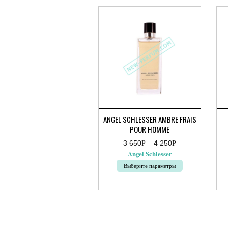
ANGEL SCHLESSER AMBRE FRAIS
POUR HOMME
3 650
Р
–
4 250
Р
Диапазон
УБ.
УБ.
Angel Schlesser
цен:
3
Выберите параметры
650руб.
–
Этот
Это
4
товар
тов
250руб.
имеет
име
несколько
нес
вариаций.
вар