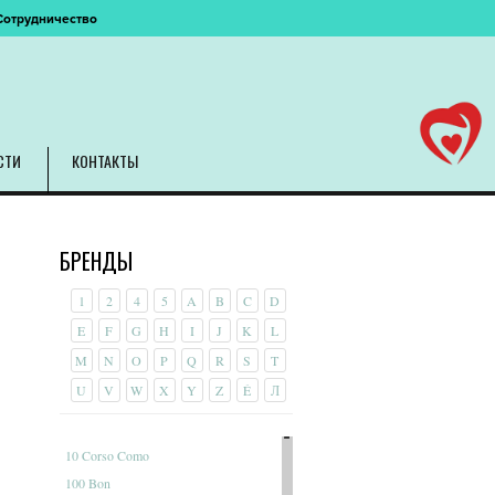
Сотрудничество
СТИ
КОНТАКТЫ
БРЕНДЫ
1
2
4
5
A
B
C
D
E
F
G
H
I
J
K
L
M
N
O
P
Q
R
S
T
U
V
W
X
Y
Z
É
Л
10 Corso Como
100 Bon