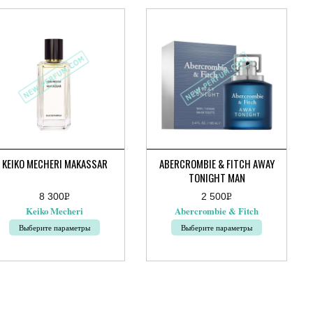
KEIKO MECHERI MAKASSAR
ABERCROMBIE & FITCH AWAY
TONIGHT MAN
8 300
Р
2 500
Р
УБ.
УБ.
Keiko Mecheri
Abercrombie & Fitch
Выберите параметры
Выберите параметры
т
Этот
ар
товар
ет
имеет
колько
несколько
иаций.
вариаций.