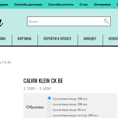
дарки
Способы доставки
Способы оплаты
О нас
Оптовикам
m
ЗИН
КОРЗИНА
ПЕРЕЙТИ К ОПЛАТЕ
АККАУНТ
НОВО
in CK Be
CALVIN KLEIN CK BE
1 700
Р
–
3 100
Р
Диапазон
УБ.
УБ.
цен:
туалетная вода 100 мл
1
700руб.
туалетная вода 200 мл
Обьемы
–
туалетная вода 50 мл
3
100руб.
туалетная вода тестер 100 мл