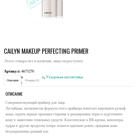
CAILYN MAKEUP PERFECTING PRIMER
Этого товара нет в наличии, заказ недоступен.
Артикул:
4673270
Категории:
Косметика
,
Уходовая косметика
Описание
Отзывы (0)
Brand:
Cailyn
ОПИСАНИЕ
Совершенствующий праймер для лица
Легчайшая, шелковистая формула этого праймера помогает выровнять рельеф
кожи, скрыть первые признаки старения и расширенные поры и подготовить
кожу к нанесению тональных средств. Классические и ВВ-кремы, консилеры,
пудры и другие продукты теперь ложатся идеально ровно, придавая коже
безукоризненно ровный тон.