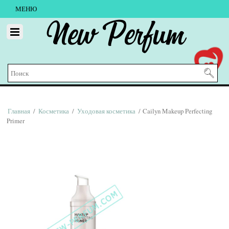
МЕНЮ
New Perfum
Главная
/
Косметика
/
Уходовая косметика
/ Cailyn Makeup Perfecting
Primer