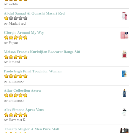
Adolfo Dominguez
Оценка
от welda
5
из 5
Adrienne Vittadini
Abdul Samad Al Qurashi Masari Red
Aedes De Venustas
Aerin Lauder
Оценка
от Madari red
1
Aēsop
Giorgio Armani My Way
из
Aether
5
Оценка
от Papao
5
из 5
Affinessence
Maison Francis Kurkdjian Baccarat Rouge 540
Afnan Perfumes
Agatha Ruiz De La Prada
Оценка
от lamand
5
из 5
Agatho Parfum
Paolo Gigli Final Touch for Woman
Agent Provocateur
Оценка
от armanooo
5
из 5
Agnes B
Agonist
Attar Collection Azora
Ahjaar
Оценка
от armanooo
5
из 5
Aigner
Alex Simone Apres Vous
Aj Arabia (Widian)
Ajmal
Оценка
от Наталья Б.
5
из 5
Akaro Exclusive
Thierry Mugler A Men Pure Malt