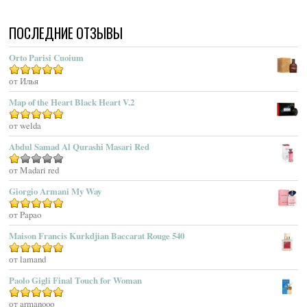
Acqua Di Portofino
ПОСЛЕДНИЕ ОТЗЫВЫ
Acqua Di Sardegna
Acqua Di Stresa
Orto Parisi Cuoium
Adam Levine
Оценка
от Илья
5
из 5
Adamo Parfum
Adidas
Map of the Heart Black Heart V.2
Adolfo Dominguez
Оценка
от welda
5
из 5
Adrienne Vittadini
Abdul Samad Al Qurashi Masari Red
Aedes De Venustas
Aerin Lauder
Оценка
от Madari red
1
Aēsop
Giorgio Armani My Way
из
Aether
5
Оценка
от Papao
5
из 5
Affinessence
Maison Francis Kurkdjian Baccarat Rouge 540
Afnan Perfumes
Agatha Ruiz De La Prada
Оценка
от lamand
5
из 5
Agatho Parfum
Paolo Gigli Final Touch for Woman
Agent Provocateur
Оценка
от armanooo
5
из 5
Agnes B