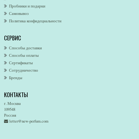
Пробники и подарки
Alfred Dunhill
Самовывоз
Alfred Ritchy
Политика конфидециальности
Alfred Sung
Alghabra Parfums
СЕРВИС
AllSaints
Alsayad
Способы доставки
Altaia
Способы оплаты
Alvarez Gomez
Сертификаты
Alviero Martini
Сотрудничество
Бренды
Alyson Oldoini
Alyssa Ashley
КОНТАКТЫ
American Eagle
Amirius
г. Москва
Amore Segreto
109548
Россия
Amorino
letter@new-perfum.com
Amouage
Amouroud