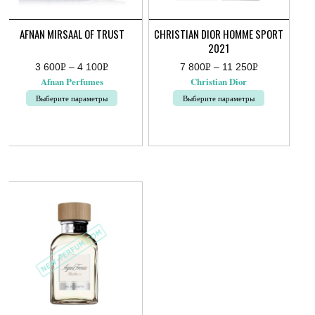
AFNAN MIRSAAL OF TRUST
CHRISTIAN DIOR HOMME SPORT
2021
3 600
Р
–
4 100
Р
7 800
Р
–
11 250
Р
Диапазон
Диапазон
УБ.
УБ.
УБ.
УБ.
Afnan Perfumes
Christian Dior
цен:
цен:
3
7
Выберите параметры
Выберите параметры
600руб.
800руб.
–
–
Этот
Этот
4
11
товар
товар
100руб.
250руб.
имеет
имеет
несколько
несколько
вариаций.
вариаций.
Опции
Опции
можно
можно
выбрать
выбрать
на
на
странице
странице
товара.
товара.