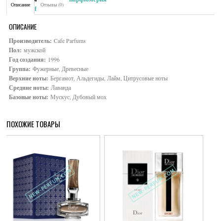
Описание
Отзывы (0)
Brand:
Cafe Parfums
ОПИСАНИЕ
Производитель:
Cafe Parfums
Пол:
мужской
Год создания:
1996
Группа:
Фужерные, Древесные
Верхние ноты:
Бергамот, Альдегиды, Лайм, Цитрусовые ноты
Средние ноты:
Лаванда
Базовые ноты:
Мускус, Дубовый мох
ПОХОЖИЕ ТОВАРЫ