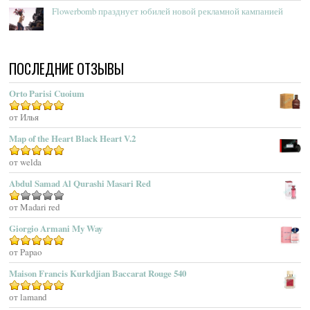
Flowerbomb празднует юбилей новой рекламной кампанией
Acqua Di Monaco
Acqua Di Parma
Acqua Di Portofino
ПОСЛЕДНИЕ ОТЗЫВЫ
Acqua Di Sardegna
Acqua Di Stresa
Orto Parisi Cuoium
Adam Levine
Оценка
от Илья
5
из 5
Adamo Parfum
Adidas
Map of the Heart Black Heart V.2
Adolfo Dominguez
Оценка
от welda
5
из 5
Adrienne Vittadini
Abdul Samad Al Qurashi Masari Red
Aedes De Venustas
Aerin Lauder
Оценка
от Madari red
1
Aēsop
Giorgio Armani My Way
из
Aether
5
Оценка
от Papao
5
из 5
Affinessence
Maison Francis Kurkdjian Baccarat Rouge 540
Afnan Perfumes
Agatha Ruiz De La Prada
Оценка
от lamand
5
из 5
Agatho Parfum