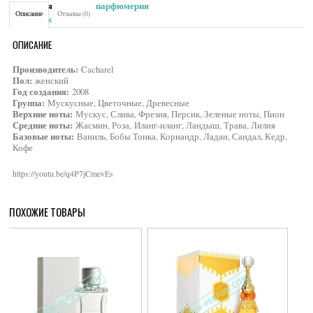
Категория:
Женская парфюмерия
Описание
Отзывы (0)
Brand:
Cacharel
ОПИСАНИЕ
Производитель:
Cacharel
Пол:
женский
Год создания:
2008
Группа:
Мускусные, Цветочные, Древесные
Верхние ноты:
Мускус, Слива, Фрезия, Персик, Зеленые ноты, Пион
Средние ноты:
Жасмин, Роза, Иланг-иланг, Ландыш, Трава, Лилия
Базовые ноты:
Ваниль, Бобы Тонка, Кориандр, Ладан, Сандал, Кедр,
Кофе
https://youtu.be/q4P7jCmevEs
ПОХОЖИЕ ТОВАРЫ