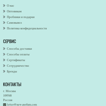
Alexander McQueen
О нас
Alexandre. J
Оптовикам
Alford & Hoff
Пробники и подарки
Alfred Dunhill
Самовывоз
Alfred Ritchy
Политика конфидециальности
Alfred Sung
Alghabra Parfums
СЕРВИС
AllSaints
Alsayad
Способы доставки
Altaia
Способы оплаты
Alvarez Gomez
Сертификаты
Alviero Martini
Сотрудничество
Бренды
Alyson Oldoini
Alyssa Ashley
КОНТАКТЫ
American Eagle
Amirius
г. Москва
Amore Segreto
109548
Россия
Amorino
letter@new-perfum.com