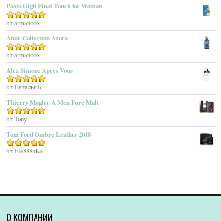
Paolo Gigli Final Touch for Woman
Agent Provocateur
Оценка
от armanooo
5
из 5
Agnes B
Agonist
Attar Collection Azora
Ahjaar
Оценка
от armanooo
5
из 5
Aigner
Alex Simone Apres Vous
Aj Arabia (Widian)
Ajmal
Оценка
от Наталья Б.
5
из 5
Akaro Exclusive
Thierry Mugler A Men Pure Malt
Akro
Оценка
от Tony
5
из 5
Al Hamatt
Tom Ford Ombre Leather 2018
Al Haramain
Al-Jazeera
Оценка
от Ele888nKa
5
из 5
Alaïa Paris
Alain Delon
Alessandro Dell Acqua
Alex Simone
Alexa Lixfeld
О КОМПАНИИ