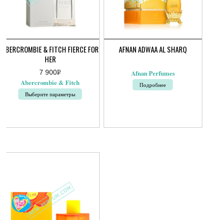
ABERCROMBIE & FITCH FIERCE FOR
AFNAN ADWAA AL SHARQ
HER
7 900
Р
Afnan Perfumes
УБ.
Abercrombie & Fitch
Подробнее
Выберите параметры
Этот
товар
имеет
несколько
вариаций.
Опции
можно
выбрать
на
странице
товара.