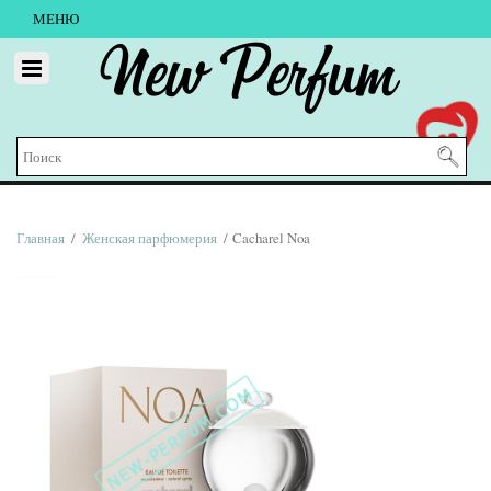
МЕНЮ
New Perfum
Главная
/
Женская парфюмерия
/ Cacharel Noa