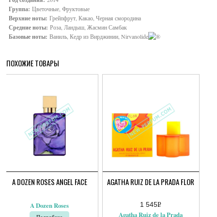
Группа:
Цветочные, Фруктовые
Верхние ноты:
Грейпфрут, Какао, Черная смородина
Средние ноты:
Роза, Ландыш, Жасмин Самбак
Базовые ноты:
Ваниль, Кедр из Вирджинии, Nirvanolide
ПОХОЖИЕ ТОВАРЫ
A DOZEN ROSES ANGEL FACE
AGATHA RUIZ DE LA PRADA FLOR
1 545
Р
A Dozen Roses
УБ.
Agatha Ruiz de la Prada
Подробнее