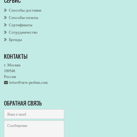
СЕРВИС
AllSaints
Alsayad
Способы доставки
Altaia
Способы оплаты
Alvarez Gomez
Сертификаты
Alviero Martini
Сотрудничество
Бренды
Alyson Oldoini
Alyssa Ashley
КОНТАКТЫ
American Eagle
Amirius
г. Москва
Amore Segreto
109548
Россия
Amorino
letter@new-perfum.com
Amouage
Amouroud
Amzan
ОБРАТНАЯ СВЯЗЬ
Anat Fritz
Andre D`Archer
Andrea Maack
Andree Putman