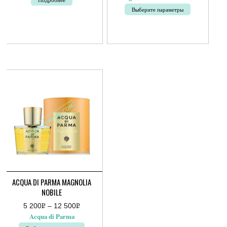
Выберите параметры
Этот
товар
имеет
несколько
вариаций.
Опции
можно
выбрать
на
странице
товара.
ACQUA DI PARMA MAGNOLIA
NOBILE
5 200
Р
–
12 500
Р
Диапазон
УБ.
УБ.
Acqua di Parma
цен:
5