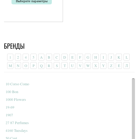
Выберите параметры
200руб.
–
Этот
12
товар
500руб.
имеет
несколько
вариаций.
Опции
БРЕНДЫ
можно
выбрать
на
1
2
4
5
A
B
C
D
E
F
G
H
I
J
K
L
странице
M
N
O
P
Q
R
S
T
U
V
W
X
Y
Z
É
Л
товара.
10 Corso Como
100 Bon
1000 Flowers
19-69
1907
27 87 Perfumes
4160 Tuesdays
50 Cent