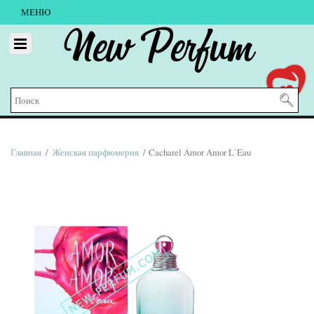
МЕНЮ
New Perfum
Главная
/
Женская парфюмерия
/ Cacharel Amor Amor L`Eau