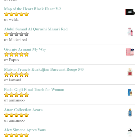
Adidas
Map of the Heart Black Heart V.2
Adolfo Dominguez
Оценка
от welda
5
из 5
Adrienne Vittadini
Abdul Samad Al Qurashi Masari Red
Aedes De Venustas
Aerin Lauder
Оценка
от Madari red
1
Aēsop
Giorgio Armani My Way
из
Aether
5
Оценка
от Papao
5
из 5
Affinessence
Maison Francis Kurkdjian Baccarat Rouge 540
Afnan Perfumes
Agatha Ruiz De La Prada
Оценка
от lamand
5
из 5
Agatho Parfum
Paolo Gigli Final Touch for Woman
Agent Provocateur
Оценка
от armanooo
5
из 5
Agnes B
Agonist
Attar Collection Azora
Ahjaar
Оценка
от armanooo
5
из 5
Aigner
Alex Simone Apres Vous
Aj Arabia (Widian)