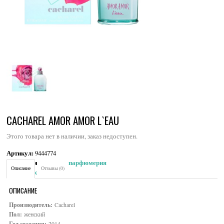
CACHAREL AMOR AMOR L`EAU
Этого товара нет в наличии, заказ недоступен.
Артикул:
9444774
Категория:
Женская парфюмерия
Описание
Отзывы (0)
Brand:
Cacharel
ОПИСАНИЕ
Производитель:
Cacharel
Пол:
женский
Год создания:
2014