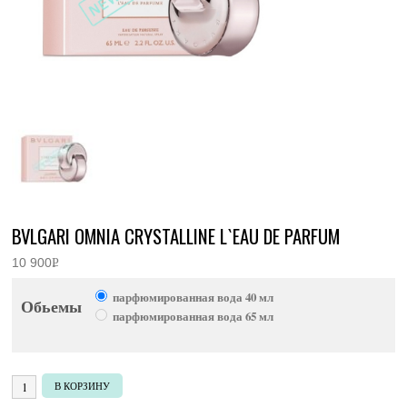
BVLGARI OMNIA CRYSTALLINE L`EAU DE PARFUM
10 900
Р
УБ.
парфюмированная вода 40 мл
Обьемы
парфюмированная вода 65 мл
Количество товара Bvlgari Omnia Crystalline L`Eau de parfum
В КОРЗИНУ