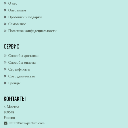
О нас
Alexandre. J
Оптовикам
Alford & Hoff
Пробники и подарки
Alfred Dunhill
Самовывоз
Alfred Ritchy
Политика конфидециальности
Alfred Sung
Alghabra Parfums
СЕРВИС
AllSaints
Alsayad
Способы доставки
Altaia
Способы оплаты
Alvarez Gomez
Сертификаты
Alviero Martini
Сотрудничество
Бренды
Alyson Oldoini
Alyssa Ashley
КОНТАКТЫ
American Eagle
Amirius
г. Москва
Amore Segreto
109548
Россия
Amorino
letter@new-perfum.com
Amouage