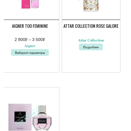
AIGNER TOO FEMININE
ATTAR COLLECTION ROSE GALORE
2 800
Р
–
3 500
Р
Attar Collection
Диапазон
УБ.
УБ.
Aigner
Подробнее
цен:
2
Выберите параметры
800руб.
–
Этот
3
товар
500руб.
имеет
несколько
вариаций.
Опции
можно
выбрать
на
странице
товара.