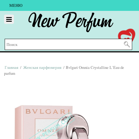
МЕНЮ
New Perfum
Главная
/
Женская парфюмерия
/ Bvlgari Omnia Crystalline L`Eau de
parfum