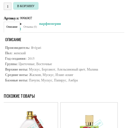
Количество товара Bvlgari Goldea
В КОРЗИНУ
Артикул:
9996907
Категория:
Женская парфюмерия
Описание
Отзывы (0)
Brand:
Bvlgari
ОПИСАНИЕ
Производитель:
Bvlgari
Пол:
женский
Год создания:
2015
Группа:
Цветочные, Восточные
Верхние ноты:
Мускус, Бергамот, Апельсиновый цвет, Малина
Средние ноты:
Жасмин, Мускус, Иланг-иланг
Базовые ноты:
Пачули, Мускус, Папирус, Амбра
ПОХОЖИЕ ТОВАРЫ