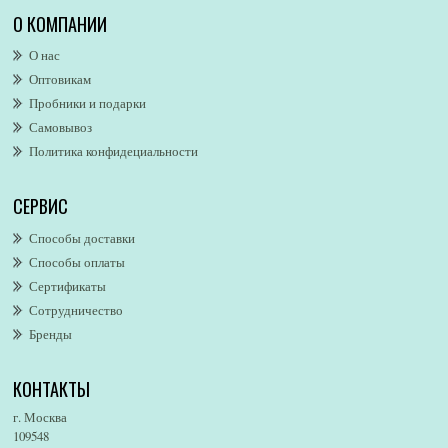
Alexa Lixfeld
О КОМПАНИИ
Alexander McQueen
О нас
Alexandre. J
Оптовикам
Alford & Hoff
Пробники и подарки
Alfred Dunhill
Самовывоз
Alfred Ritchy
Политика конфидециальности
Alfred Sung
Alghabra Parfums
СЕРВИС
AllSaints
Alsayad
Способы доставки
Altaia
Способы оплаты
Alvarez Gomez
Сертификаты
Alviero Martini
Сотрудничество
Бренды
Alyson Oldoini
Alyssa Ashley
КОНТАКТЫ
American Eagle
Amirius
г. Москва
Amore Segreto
109548