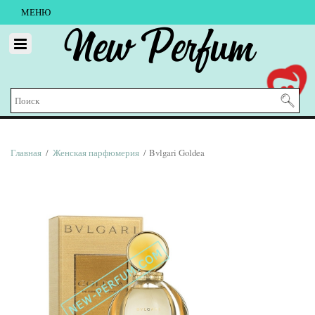
МЕНЮ
New Perfum
Главная
/
Женская парфюмерия
/ Bvlgari Goldea