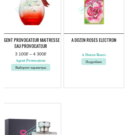
AGENT PROVOCATEUR MAITRESSE
A DOZEN ROSES ELECTRON
EAU PROVOCATEUR
3 100
Р
–
4 300
Р
A Dozen Roses
Диапазон
УБ.
УБ.
Agent Provocateur
Подробнее
цен:
3
Выберите параметры
100руб.
–
Этот
4
товар
300руб.
имеет
несколько
вариаций.
Опции
можно
выбрать
на
странице
товара.