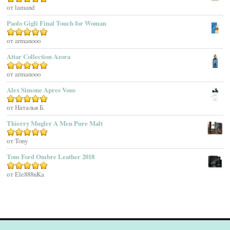
Agatha Ruiz De La Prada
Оценка
от lamand
5
из 5
Agatho Parfum
Paolo Gigli Final Touch for Woman
Agent Provocateur
Оценка
от armanooo
5
из 5
Agnes B
Agonist
Attar Collection Azora
Ahjaar
Оценка
от armanooo
5
из 5
Aigner
Alex Simone Apres Vous
Aj Arabia (Widian)
Ajmal
Оценка
от Наталья Б.
5
из 5
Akaro Exclusive
Thierry Mugler A Men Pure Malt
Akro
Оценка
от Tony
5
из 5
Al Hamatt
Tom Ford Ombre Leather 2018
Al Haramain
Al-Jazeera
Оценка
от Ele888nKa
5
из 5
Alaïa Paris
Alain Delon
Alessandro Dell Acqua
Alex Simone