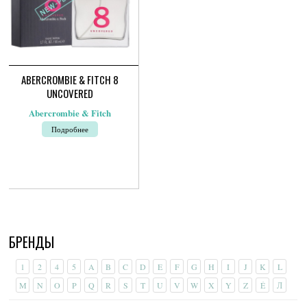
ABERCROMBIE & FITCH 8
UNCOVERED
Abercrombie & Fitch
Подробнее
БРЕНДЫ
1
2
4
5
A
B
C
D
E
F
G
H
I
J
K
L
M
N
O
P
Q
R
S
T
U
V
W
X
Y
Z
É
Л