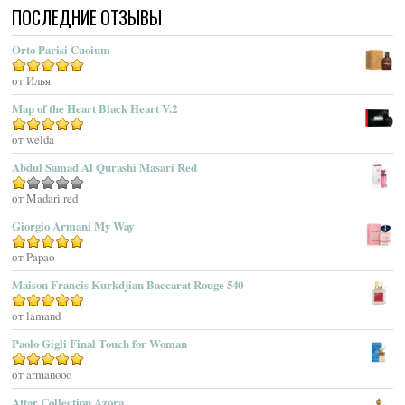
ПОСЛЕДНИЕ ОТЗЫВЫ
Acqua Di Sardegna
Acqua Di Stresa
Orto Parisi Cuoium
Adam Levine
Оценка
от Илья
5
из 5
Adamo Parfum
Adidas
Map of the Heart Black Heart V.2
Adolfo Dominguez
Оценка
от welda
5
из 5
Adrienne Vittadini
Abdul Samad Al Qurashi Masari Red
Aedes De Venustas
Aerin Lauder
Оценка
от Madari red
1
Aēsop
Giorgio Armani My Way
из
Aether
5
Оценка
от Papao
5
из 5
Affinessence
Maison Francis Kurkdjian Baccarat Rouge 540
Afnan Perfumes
Agatha Ruiz De La Prada
Оценка
от lamand
5
из 5
Agatho Parfum
Paolo Gigli Final Touch for Woman
Agent Provocateur
Оценка
от armanooo
5
из 5
Agnes B
Agonist
Attar Collection Azora