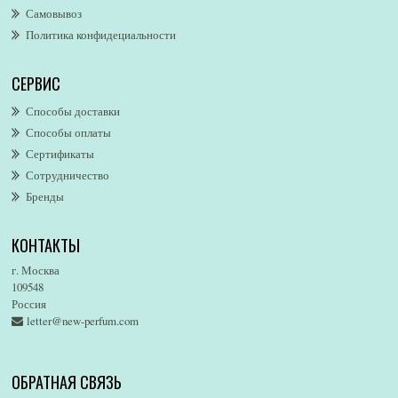
Самовывоз
Alfred Ritchy
Политика конфидециальности
Alfred Sung
Alghabra Parfums
СЕРВИС
AllSaints
Alsayad
Способы доставки
Altaia
Способы оплаты
Alvarez Gomez
Сертификаты
Alviero Martini
Сотрудничество
Бренды
Alyson Oldoini
Alyssa Ashley
КОНТАКТЫ
American Eagle
Amirius
г. Москва
Amore Segreto
109548
Россия
Amorino
letter@new-perfum.com
Amouage
Amouroud
Amzan
ОБРАТНАЯ СВЯЗЬ
Anat Fritz