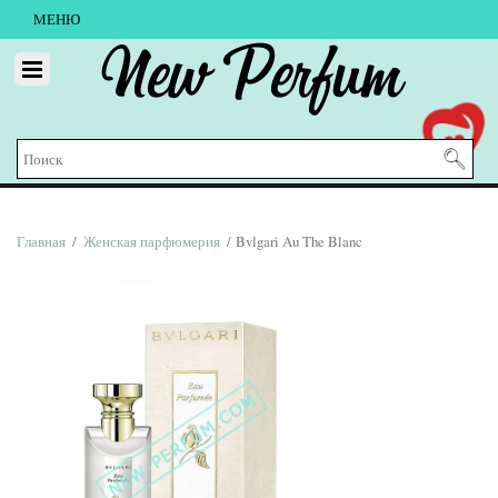
МЕНЮ
New Perfum
Главная
/
Женская парфюмерия
/ Bvlgari Au The Blanc