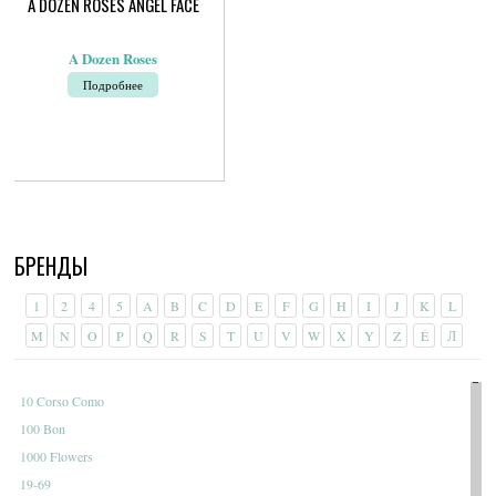
A DOZEN ROSES ANGEL FACE
A Dozen Roses
Подробнее
БРЕНДЫ
1
2
4
5
A
B
C
D
E
F
G
H
I
J
K
L
M
N
O
P
Q
R
S
T
U
V
W
X
Y
Z
É
Л
10 Corso Como
100 Bon
1000 Flowers
19-69