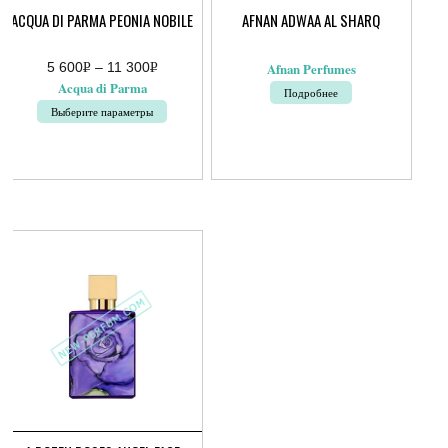
ACQUA DI PARMA PEONIA NOBILE
AFNAN ADWAA AL SHARQ
5 600
Р
–
11 300
Р
Afnan Perfumes
Диапазон
УБ.
УБ.
Acqua di Parma
Подробнее
цен:
5
Выберите параметры
600руб.
–
Этот
11
товар
300руб.
имеет
несколько
вариаций.
Опции
можно
выбрать
на
странице
товара.