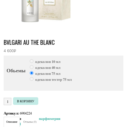
BVLGARI AU THE BLANC
4 600
Р
УБ.
одеколон 10 мл
одеколон 40 мл
Обьемы
одеколон 75 мл
одеколон тестер 75 мл
Количество товара Bvlgari Au The Blanc
В КОРЗИНУ
Артикул:
6904224
Категория:
Женская парфюмерия
Описание
Отзывы (0)
Brand:
Bvlgari