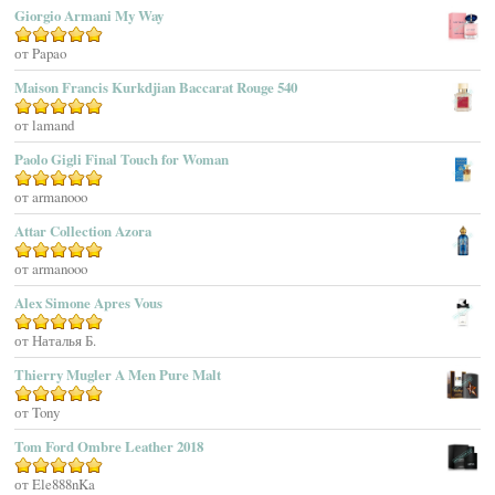
1
Aēsop
Giorgio Armani My Way
из
Aether
5
Оценка
от Papao
5
из 5
Affinessence
Maison Francis Kurkdjian Baccarat Rouge 540
Afnan Perfumes
Agatha Ruiz De La Prada
Оценка
от lamand
5
из 5
Agatho Parfum
Paolo Gigli Final Touch for Woman
Agent Provocateur
Оценка
от armanooo
5
из 5
Agnes B
Agonist
Attar Collection Azora
Ahjaar
Оценка
от armanooo
5
из 5
Aigner
Alex Simone Apres Vous
Aj Arabia (Widian)
Ajmal
Оценка
от Наталья Б.
5
из 5
Akaro Exclusive
Thierry Mugler A Men Pure Malt
Akro
Оценка
от Tony
5
из 5
Al Hamatt
Tom Ford Ombre Leather 2018
Al Haramain
Al-Jazeera
Оценка
от Ele888nKa
5
из 5