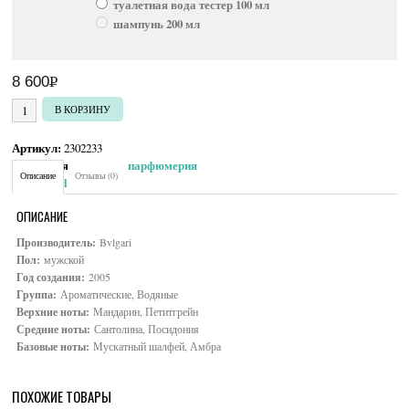
туалетная вода тестер 100 мл
шампунь 200 мл
8 600
Р
УБ.
Количество товара Bvlgari Aqva Pour Homme
В КОРЗИНУ
Артикул:
2302233
Категория:
Мужская парфюмерия
Описание
Отзывы (0)
Brand:
Bvlgari
ОПИСАНИЕ
Производитель:
Bvlgari
Пол:
мужской
Год создания:
2005
Группа:
Ароматические, Водяные
Верхние ноты:
Мандарин, Петитгрейн
Средние ноты:
Сантолина, Посидония
Базовые ноты:
Мускатный шалфей, Амбра
ПОХОЖИЕ ТОВАРЫ