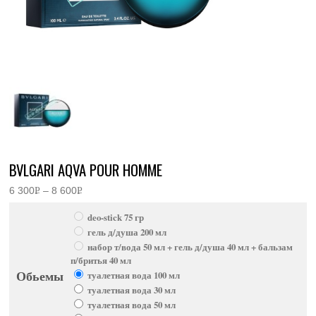
BVLGARI AQVA POUR HOMME
6 300
Р
–
8 600
Р
Диапазон
УБ.
УБ.
цен:
deo-stick 75 гр
6
300руб.
гель д/душа 200 мл
–
набор т/вода 50 мл + гель д/душа 40 мл + бальзам
8
600руб.
п/бритья 40 мл
Обьемы
туалетная вода 100 мл
туалетная вода 30 мл
туалетная вода 50 мл