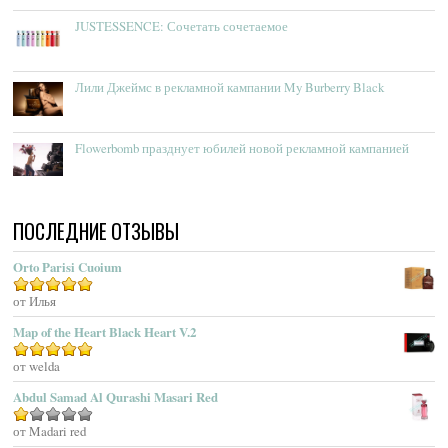
Absolument Parfumeur
JUSTESSENCE: Сочетать сочетаемое
Acca Kappa
Accendis
Acqua Delle Langhe
Лили Джеймс в рекламной кампании My Burberry Black
Acqua Dell’Elba
Acqua Di Genova
Flowerbomb празднует юбилей новой рекламной кампанией
Acqua Di Monaco
Acqua Di Parma
Acqua Di Portofino
ПОСЛЕДНИЕ ОТЗЫВЫ
Acqua Di Sardegna
Acqua Di Stresa
Orto Parisi Cuoium
Adam Levine
Оценка
от Илья
5
из 5
Adamo Parfum
Adidas
Map of the Heart Black Heart V.2
Adolfo Dominguez
Оценка
от welda
5
из 5
Adrienne Vittadini
Abdul Samad Al Qurashi Masari Red
Aedes De Venustas
Aerin Lauder
Оценка
от Madari red