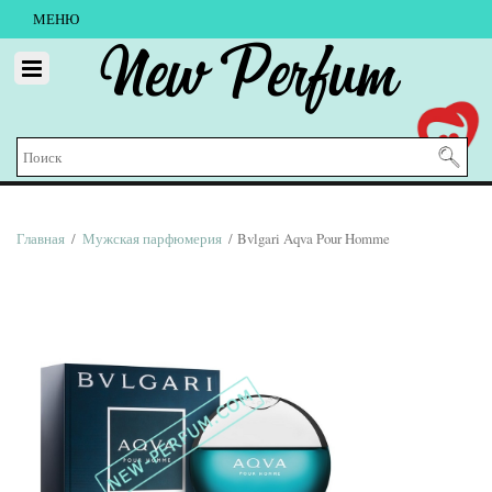
МЕНЮ
New Perfum
Главная
/
Мужская парфюмерия
/ Bvlgari Aqva Pour Homme