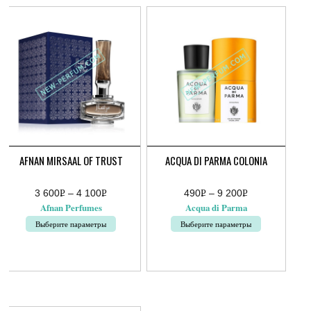
AFNAN MIRSAAL OF TRUST
ACQUA DI PARMA COLONIA
3 600
Р
–
4 100
Р
490
Р
–
9 200
Р
Диапазон
Диапазон
УБ.
УБ.
УБ.
УБ.
Afnan Perfumes
Acqua di Parma
цен:
цен:
3
490руб.
Выберите параметры
Выберите параметры
600руб.
–
–
9
Этот
Этот
4
200руб.
товар
товар
100руб.
имеет
имеет
несколько
несколько
вариаций.
вариаций.
Опции
Опции