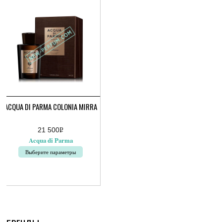
можно
можно
выбрать
выбрать
на
на
странице
странице
товара.
товара.
ACQUA DI PARMA COLONIA MIRRA
21 500
Р
УБ.
Acqua di Parma
Выберите параметры
Этот
товар
имеет
несколько
вариаций.
Опции